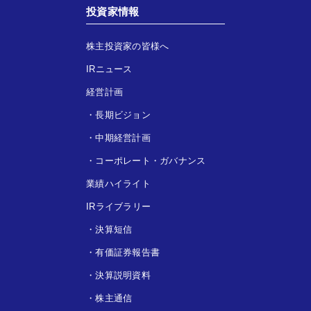
投資家情報
株主投資家の皆様へ
IRニュース
経営計画
・
長期ビジョン
・
中期経営計画
・
コーポレート・ガバナンス
業績ハイライト
IRライブラリー
・
決算短信
・
有価証券報告書
・
決算説明資料
・
株主通信