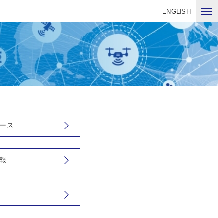
ENGLISH
ース
報