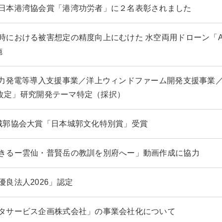
日本港湾協会賞「港湾功労者」に２名表彰されました
時における被害想定の精度向上にむけた 水空両用ドローン「As
施
風力発電等導入支援事業／洋上ウィンドファーム開発支援事業
）の改定」研究開発テーマ特定（採択）
城郭協会大賞「日本城郭文化特別賞」受賞
きるー雲仙・普賢岳の教訓を別府へー」動画作成に協力
優良法人2026」認定
タサービス企画株式会社」の事業会社化について