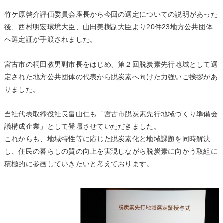
竹ケ原啓介評価委員会座長から今回の選定についての説明があった
後、西村明宏環境大臣、山田美樹副大臣より20件23地方公共団体
へ選定証が手渡されました。
宮古市の桐田教男副市長をはじめ、第２回脱炭素先行地域として選
定された地方公共団体の代表から脱炭素へ向けた力強いご挨拶があ
りました。
当社代表取締役社長畠山仁も「宮古市脱炭素先行地域づくり準備会
議構成企業」として登壇させていただきました。
これからも、地域特性等に応じた脱炭素化と地域課題を同時解決
し、住民の暮らしの質の向上を実現しながら脱炭素に向かう取組に
積極的に参画していきたいと考えております。