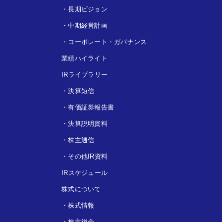
・
長期ビジョン
・
中期経営計画
・
コーポレート・ガバナンス
業績ハイライト
IRライブラリー
・
決算短信
・
有価証券報告書
・
決算説明資料
・
株主通信
・
その他IR資料
IRスケジュール
株式について
・
株式情報
・
株主総会