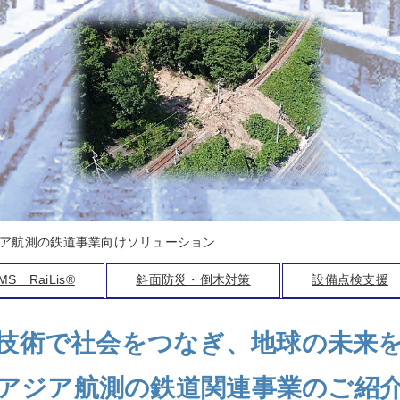
ア航測の鉄道事業向けソリューション
S RaiLis®
斜面防災・倒木対策
設備点検支援
技術で社会をつなぎ、地球の未来
アジア航測の鉄道関連事業のご紹