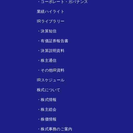
・
コーポレート・ガバナンス
業績ハイライト
IRライブラリー
・
決算短信
・
有価証券報告書
・
決算説明資料
・
株主通信
・
その他IR資料
IRスケジュール
株式について
・
株式情報
・
株主総会
・
株価情報
・
株式事務のご案内