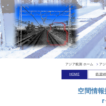
アジア航測 ホーム
アジ
HOME
鉄道MM
空間情報
『