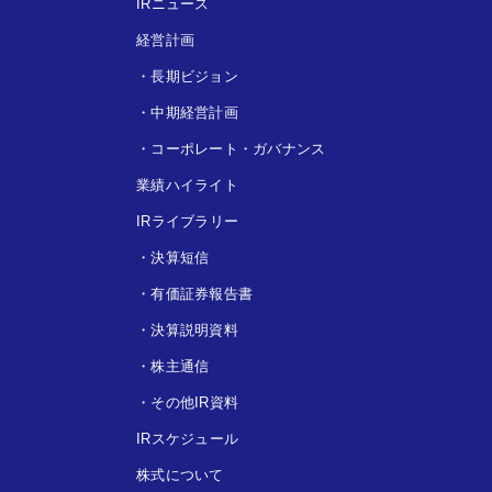
IRニュース
経営計画
・
長期ビジョン
・
中期経営計画
・
コーポレート・ガバナンス
業績ハイライト
IRライブラリー
・
決算短信
・
有価証券報告書
・
決算説明資料
・
株主通信
・
その他IR資料
IRスケジュール
株式について