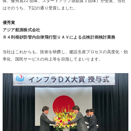
体、優秀賞22 団体、スタートアップ奨励賞１団体）が受賞、当社
はそのうち、下記の通り受賞しました。
優秀賞
アジア航測株式会社
Ｒ４利根砂防管内自律飛行型ＵＡＶによる点検計画検討業務
当社はこれからも、技術を研鑽し、建設生産プロセスの高度化・効
率化、国民サービスの向上等を目指してまいります。