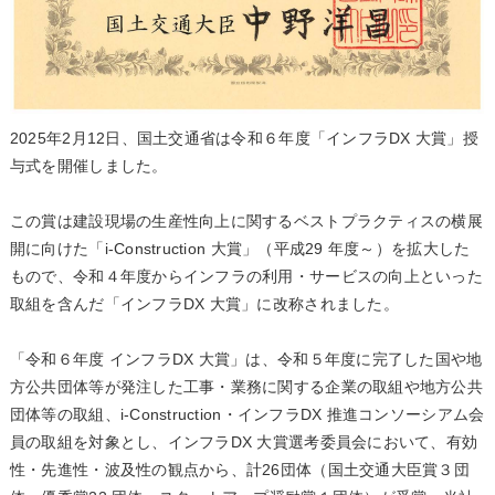
2025年2月12日、国土交通省は令和６年度「インフラDX 大賞」授
与式を開催しました。
この賞は建設現場の生産性向上に関するベストプラクティスの横展
開に向けた「i-Construction 大賞」（平成29 年度～）を拡大した
もので、令和４年度からインフラの利用・サービスの向上といった
取組を含んだ「インフラDX 大賞」に改称されました。
「令和６年度 インフラDX 大賞」は、令和５年度に完了した国や地
方公共団体等が発注した工事・業務に関する企業の取組や地方公共
団体等の取組、i-Construction・インフラDX 推進コンソーシアム会
員の取組を対象とし、インフラDX 大賞選考委員会において、有効
性・先進性・波及性の観点から、計26団体（国土交通大臣賞３団