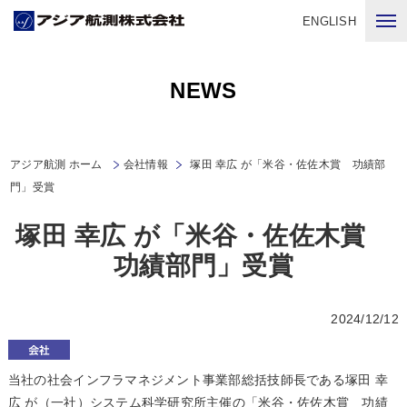
ENGLISH
NEWS
アジア航測 ホーム
会社情報
塚田 幸広 が「米谷・佐佐木賞 功績部
門」受賞
塚田 幸広 が「米谷・佐佐木賞
功績部門」受賞
2024/12/12
当社の社会インフラマネジメント事業部総括技師長である塚田 幸
広 が（一社）システム科学研究所主催の「米谷・佐佐木賞 功績