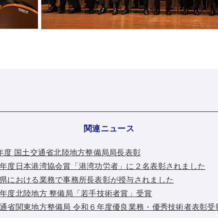
関連ニュース
令和8年度 国土交通省北陸地方整備局局長表彰
：令和８年度日本港湾協会賞「港湾功労者」に２名表彰されました
：神奈川県における業務で事務所長表彰が授与されました
：令和７年度北陸地方 整備局「若手技術者賞」受賞
：国土交通省関東地方整備局 令和６年度優良業務・優秀技術者表彰受