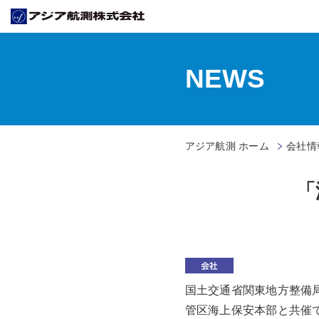
NEWS
アジア航測 ホーム
会社情
「
国土交通省関東地方整備
管区海上保安本部と共催