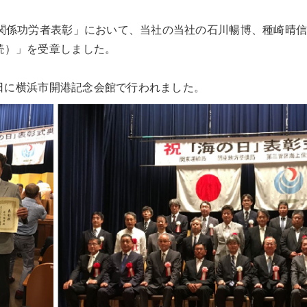
事関係功労者表彰」において、当社の当社の石川暢博、種崎晴
続）」を受章しました。
23日に横浜市開港記念会館で行われました。