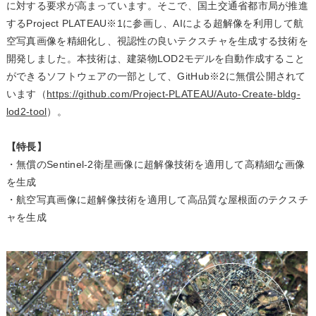
に対する要求が高まっています。そこで、国土交通省都市局が推進
するProject PLATEAU※1に参画し、AIによる超解像を利用して航
空写真画像を精細化し、視認性の良いテクスチャを生成する技術を
開発しました。本技術は、建築物LOD2モデルを自動作成すること
ができるソフトウェアの一部として、GitHub※2に無償公開されて
います（
https://github.com/Project-PLATEAU/Auto-Create-bldg-
lod2-tool
）。
【特長】
・無償のSentinel-2衛星画像に超解像技術を適用して高精細な画像
を生成
・航空写真画像に超解像技術を適用して高品質な屋根面のテクスチ
ャを生成