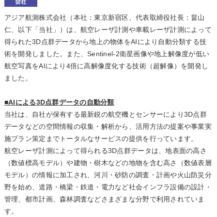
アジア航測株式会社（本社：東京新宿区、代表取締役社長：畠山
仁、以下「当社」）は、航空レーザ計測や車載レーザ計測によって
得られた3D点群データから地上の物体をAIにより自動分類する技
術を開発しました。また、Sentinel-2衛星画像や地上解像度が低い
航空写真をAIにより4倍に高解像度化する技術（超解像）を開発し
ました。
■AIによる3D点群データの自動分類
当社は、自社が保有する最新鋭の航空機とセンサーにより3D点群
データなどの空間情報の収集・解析から、活用方法の提案や事業実
施プラン策定までトータルなサービスの提供を行っています。
航空レーザ計測によって得られる3D点群データは、地表面の高さ
（数値標高モデル）や建物・樹木などの地物を含む高さ（数値表層
モデル）の情報に加工され、河川・砂防の調査・計画や火山防災分
野を始め、道路・橋梁・鉄道・電力など社会インフラ設備の設計・
管理、都市計画、森林調査などさまざまな分野で利用されていま
す。