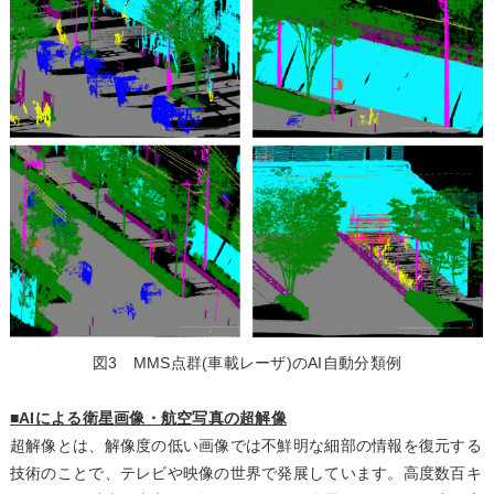
図3 MMS点群(車載レーザ)のAI自動分類例
■AIによる衛星画像・航空写真の超解像
超解像とは、解像度の低い画像では不鮮明な細部の情報を復元する
技術のことで、テレビや映像の世界で発展しています。高度数百キ