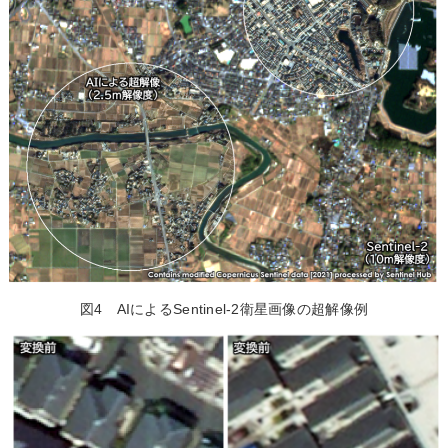
図4 AIによるSentinel-2衛星画像の超解像例