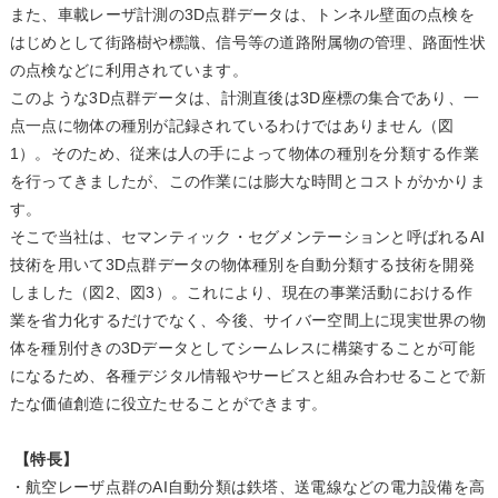
また、車載レーザ計測の3D点群データは、トンネル壁面の点検を
はじめとして街路樹や標識、信号等の道路附属物の管理、路面性状
の点検などに利用されています。
このような3D点群データは、計測直後は3D座標の集合であり、一
点一点に物体の種別が記録されているわけではありません（図
1）。そのため、従来は人の手によって物体の種別を分類する作業
を行ってきましたが、この作業には膨大な時間とコストがかかりま
す。
そこで当社は、セマンティック・セグメンテーションと呼ばれるAI
技術を用いて3D点群データの物体種別を自動分類する技術を開発
しました（図2、図3）。これにより、現在の事業活動における作
業を省力化するだけでなく、今後、サイバー空間上に現実世界の物
体を種別付きの3Dデータとしてシームレスに構築することが可能
になるため、各種デジタル情報やサービスと組み合わせることで新
たな価値創造に役立たせることができます。
【特長】
・航空レーザ点群のAI自動分類は鉄塔、送電線などの電力設備を高