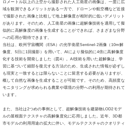
ロメートル以上の上空から撮影された人工衛星の画像は、一度に広
域を観測できるメリットがある一方で、ドローンや航空機など近接
で撮影された画像と比較して地上解像度が相対的に低いデメリット
があります。そのため、人工衛星の画像に超解像技術を適用して擬
似的に高解像度の画像を生成することができれば、さまざまな分野
への応用が期待できます。
当社は、欧州宇宙機関（ESA）の光学衛星Sentinel-2画像（10m解
像度、5日に1回撮影）を用いて、AIにより擬似的に4倍に高解像度
化する技術を開発しました（図4）。AI技術を用いた超解像は、学
習に基づいて細部を復元する方法のため、生成された情報が必ずし
も現実と一致するとは限らないことに留意する必要がありますが、
概して自然な画像を生成することが可能です。そのため、高頻度な
モニタリングが求められる農業や環境の分野への利用が期待されて
います。
また、当社は2つめの事例として、超解像技術を建築物LOD2モデ
ルの屋根面テクスチャの高解像度化に応用しました。近年、3D都
市モデルの利用用途の拡大に伴い、モデルテクスチャのクオリティ