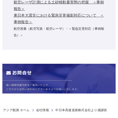
航空レーザ計測による土砂移動量実態の把握 ＜事例
報告＞
東日本大震災における緊急災害撮影対応について ＜
事例報告＞
航空測量（航空写真・航空レーザ）・＜緊急災害対応（事例報
告）＞
アジア航測 ホーム
会社情報
中日本高速道路株式会社より感謝状