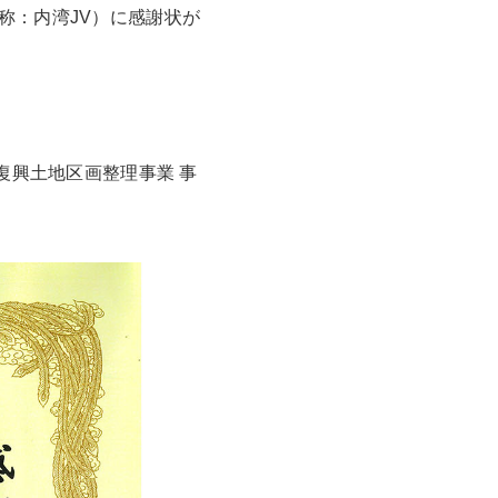
称：内湾JV）に感謝状が
復興土地区画整理事業 事