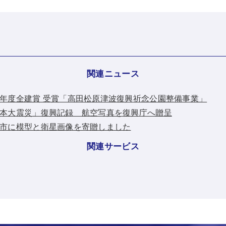
関連ニュース
：令和３年度全建賞 受賞「高田松原津波復興祈念公園整備事業」
：「東日本大震災」復興記録 航空写真を復興庁へ贈呈
：東松島市に模型と衛星画像を寄贈しました
関連サービス