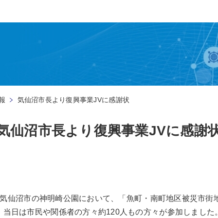
報
気仙沼市長より復興事業JVに感謝状
気仙沼市長より復興事業JVに感謝
宮城県気仙沼市の神明崎公園において、「魚町・南町地区被災市
。当日は市民や関係者の方々約120人もの方々が参加しました