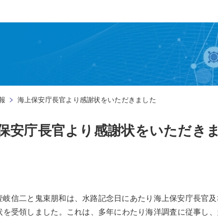
報
海上保安庁長官より感謝状をいただきました
保安庁長官より感謝状をいただき
社の壹岐信二と鬼束朋和は、水路記念日にあたり海上保安庁長官
状を受領しました。これは、多年にわたり海洋調査に従事し、