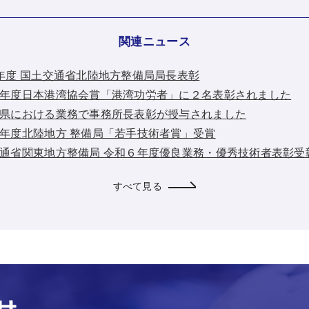
関連ニュース
令和8年度 国土交通省北陸地方整備局局長表彰
：令和８年度日本港湾協会賞「港湾功労者」に２名表彰されました
：神奈川県における業務で事務所長表彰が授与されました
：令和７年度北陸地方 整備局「若手技術者賞」受賞
：国土交通省関東地方整備局 令和６年度優良業務・優秀技術者表彰受
すべて見る