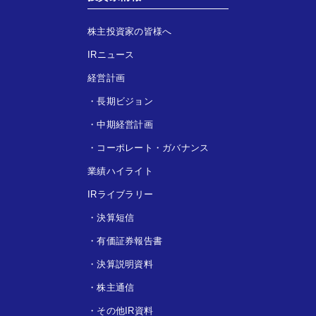
株主投資家の皆様へ
IRニュース
経営計画
・
長期ビジョン
・
中期経営計画
・
コーポレート・ガバナンス
業績ハイライト
IRライブラリー
・
決算短信
・
有価証券報告書
・
決算説明資料
・
株主通信
・
その他IR資料