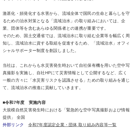
激甚化・頻発化する水害から、流域全体で国民の生命と暮らしを守
るための治水対策となる「流域治水」の取り組みにおいては、企
業、団体等を含むあらゆる関係者との連携が重要です。
そのため、国土交通省では、流域治水に取り組む企業等を幅広く周
知し、流域治水に資する取組を促進するため、「流域治水」オフィ
シャルサポーター制度を創設しました。
当社は、これからも水災害発生時おいて自社保有機を用いた空中写
真撮影を実施し、自社HPにて災害情報として公開するなど、広く
一般の方々に「水災害リスクを認識させる」ための取り組みを通じ
て、流域治水の推進に貢献していきます。
■令和7年度 実施内容
大規模自然災害発生時における「緊急的な空中写真撮影および情報
提供」 全国
外部リンク
令和7年度認定企業・団体 取り組み内容等一覧