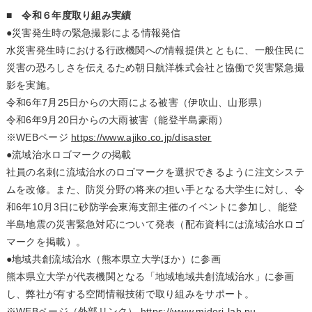
■ 令和６年度取り組み実績
●災害発生時の緊急撮影による情報発信
水災害発生時における行政機関への情報提供とともに、一般住民に
災害の恐ろしさを伝えるため朝日航洋株式会社と協働で災害緊急撮
影を実施。
令和6年7月25日からの大雨による被害（伊吹山、山形県）
令和6年9月20日からの大雨被害（能登半島豪雨）
※WEBページ
https://www.ajiko.co.jp/disaster
●流域治水ロゴマークの掲載
社員の名刺に流域治水のロゴマークを選択できるように注文システ
ムを改修。また、防災分野の将来の担い手となる大学生に対し、令
和6年10月3日に砂防学会東海支部主催のイベントに参加し、能登
半島地震の災害緊急対応について発表（配布資料には流域治水ロゴ
マークを掲載）。
●地域共創流域治水（熊本県立大学ほか）に参画
熊本県立大学が代表機関となる「地域地域共創流域治水」に参画
し、弊社が有する空間情報技術で取り組みをサポート。
※WEBページ（外部リンク）
https://www.midori-lab.pu-