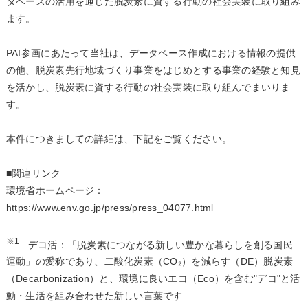
タベースの活用を通じた脱炭素に資する行動の社会実装に取り組み
ます。
PAI参画にあたって当社は、データベース作成における情報の提供
の他、脱炭素先行地域づくり事業をはじめとする事業の経験と知見
を活かし、脱炭素に資する行動の社会実装に取り組んでまいりま
す。
本件につきましての詳細は、下記をご覧ください。
■関連リンク
環境省ホームページ：
https://www.env.go.jp/press/press_04077.html
※1
デコ活：「脱炭素につながる新しい豊かな暮らしを創る国民
運動」の愛称であり、二酸化炭素（CO₂）を減らす（DE）脱炭素
（Decarbonization）と、環境に良いエコ（Eco）を含む"デコ"と活
動・生活を組み合わせた新しい言葉です