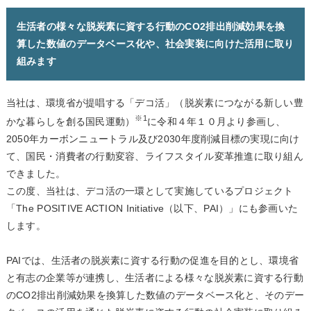
生活者の様々な脱炭素に資する行動のCO2排出削減効果を換
算した数値のデータベース化や、社会実装に向けた活用に取り
組みます
当社は、環境省が提唱する「デコ活」（脱炭素につながる新しい豊
※
1
かな暮らしを創る国民運動）
に令和４年１０月より参画し、
2050年カーボンニュートラル及び2030年度削減目標の実現に向け
て、国民・消費者の行動変容、ライフスタイル変革推進に取り組ん
できました。
この度、当社は、デコ活の一環として実施しているプロジェクト
「The POSITIVE ACTION Initiative（以下、PAI）」にも参画いた
します。
PAIでは、生活者の脱炭素に資する行動の促進を目的とし、環境省
と有志の企業等が連携し、生活者による様々な脱炭素に資する行動
のCO2排出削減効果を換算した数値のデータベース化と、そのデー