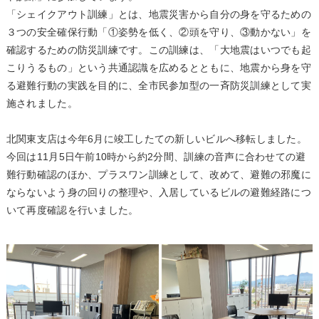
「シェイクアウト訓練」とは、地震災害から自分の身を守るための
３つの安全確保行動「①姿勢を低く、②頭を守り、③動かない」を
確認するための防災訓練です。この訓練は、「大地震はいつでも起
こりうるもの」という共通認識を広めるとともに、地震から身を守
る避難行動の実践を目的に、全市民参加型の一斉防災訓練として実
施されました。
北関東支店は今年6月に竣工したての新しいビルへ移転しました。
今回は11月5日午前10時から約2分間、訓練の音声に合わせての避
難行動確認のほか、プラスワン訓練として、改めて、避難の邪魔に
ならないよう身の回りの整理や、入居しているビルの避難経路につ
いて再度確認を行いました。