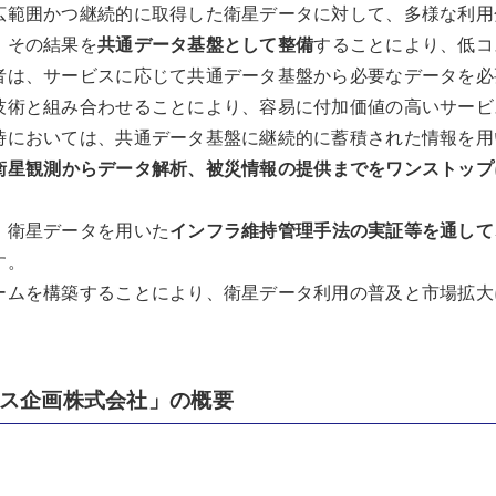
広範囲かつ継続的に取得した衛星データに対して、多様な利用
、その結果を
共通データ基盤として整備
することにより、低コ
者は、サービスに応じて共通データ基盤から必要なデータを必
技術と組み合わせることにより、容易に付加価値の高いサービ
時においては、共通データ基盤に継続的に蓄積された情報を用
衛星観測からデータ解析、被災情報の提供までをワンストップ
、衛星データを用いた
インフラ維持管理手法の実証等を通して
す。
ームを構築することにより、衛星データ利用の普及と市場拡大
ビス企画株式会社」の概要