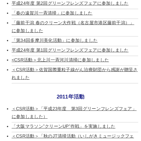
平成24年度 第2回グリーンフレンズフェアに参加しました
「春の遠賀川一斉清掃」に参加しました
「藤前干潟 春のクリーン大作戦（名古屋市港区藤前干潟）」
に参加しました
「第34回多摩川美化活動」に参加しました
平成24年度 第1回グリーンフレンズフェアに参加しました
<CSR活動＞北上川一斉河川清掃に参加しました
＜CSR活動＞佐賀国際重粒子線がん治療財団から感謝が贈呈さ
れました
2011年活動
＜CSR活動＞「平成23年度 第3回グリーンフレンズフェア」
に参加しました）
「大阪マラソン”クリーンUP”作戦」を実施しました
＜CSR活動＞「秋のJT清掃活動（いしがきミュージックフェ