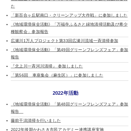
た
「新百合ヶ丘駅南口・クリーンアップ大作戦」に参加しました
《地域環境保全活動》「万福寺ふるさと緑地清掃活動及び希少
種観察会」参加報告
広瀬川1万人プロジェクト第33回広瀬川流域一斉清掃参加
《地域環境保全活動》「第49回グリーンフレンズフェア」参加
報告
『北上川一斉河川清掃』 参加しました
「第56回 車座集会（麻生区）」に参加しました
2022年活動
《地域環境保全活動》「第48回グリーンフレンズフェア」参加
報告
藤前干潟清掃を行いました
2022年後期かわさき市民アカデミー連携講座実施