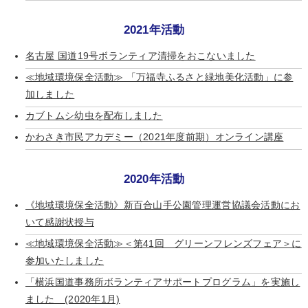
2021年活動
名古屋 国道19号ボランティア清掃をおこないました
≪地域環境保全活動≫ 「万福寺ふるさと緑地美化活動」に参
加しました
カブトムシ幼虫を配布しました
かわさき市民アカデミー（2021年度前期）オンライン講座
2020年活動
《地域環境保全活動》新百合山手公園管理運営協議会活動にお
いて感謝状授与
≪地域環境保全活動≫＜第41回 グリーンフレンズフェア＞に
参加いたしました
「横浜国道事務所ボランティアサポートプログラム」を実施し
ました (2020年1月)