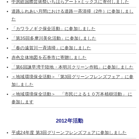
中房総国際芸術祭いちはらアート×ミックスに寄付しました
道路ふれあい月間における道路一斉清掃（2件）に参加しまし
た
「カワラノギク保全活動」に参加しました
「第35回多摩川美化活動」に参加しました
「春の遠賀川一斉清掃」に参加しました
赤色立体地図を石巻市に寄贈しました
「第6回諫早湾干陸地・本明川クリーン作戦」に参加しました
＜地域環境保全活動＞「第3回グリーンフレンズフェア」に参
加しました
＜地域環境保全活動＞ 「市民による１０万本植樹活動」 に
参加します
2012年活動
平成24年度 第3回グリーンフレンズフェアに参加しました