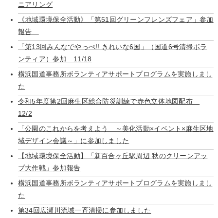
ニアリング
《地域環境保全活動》「第51回グリーンフレンズフェア」参加
報告
「第13回みんなでやっぺ!! きれいな6国」（国道6号清掃ボラ
ンティア）参加 11/18
横浜国道事務所ボランティアサポートプログラムを実施しまし
た
令和5年度第2回麻生区総合防災訓練で赤色立体地図配布
12/2
「公園のこれからを考えよう ～美化活動×イベント×麻生区地
域デザイン会議～」に参加しました
【地域環境保全活動】「新百合ヶ丘駅周辺 秋のクリーンアッ
プ大作戦」参加報告
横浜国道事務所ボランティアサポートプログラムを実施しまし
た
第34回広瀬川流域一斉清掃に参加しました