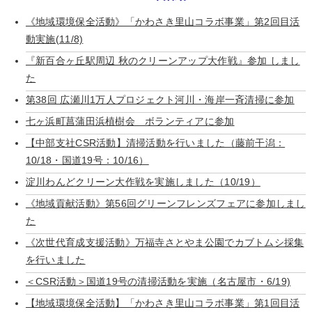
《地域環境保全活動》「かわさき里山コラボ事業」第2回目活
動実施(11/8)
『新百合ヶ丘駅周辺 秋のクリーンアップ大作戦』参加 しまし
た
第38回 広瀬川1万人プロジェクト河川・海岸一斉清掃に参加
七ヶ浜町菖蒲田浜植樹会 ボランティアに参加
【中部支社CSR活動】清掃活動を行いました（藤前干潟：
10/18・国道19号：10/16）
淀川わんどクリーン大作戦を実施しました（10/19）
《地域貢献活動》第56回グリーンフレンズフェアに参加しまし
た
《次世代育成支援活動》万福寺さとやま公園でカブトムシ採集
を行いました
＜CSR活動＞国道19号の清掃活動を実施（名古屋市・6/19)
【地域環境保全活動】「かわさき里山コラボ事業」第1回目活