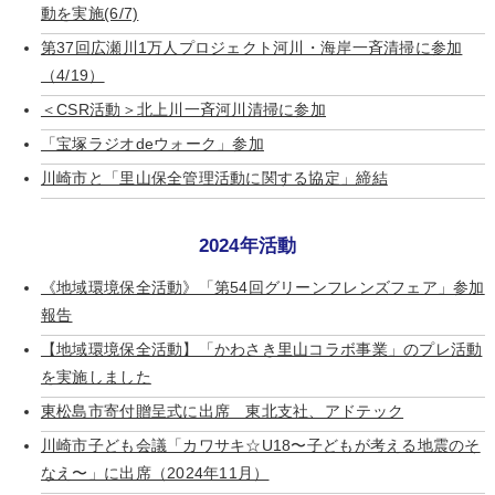
動を実施(6/7)
第37回広瀬川1万人プロジェクト河川・海岸一斉清掃に参加
（4/19）
＜CSR活動＞北上川一斉河川清掃に参加
「宝塚ラジオdeウォーク」参加
川崎市と「里山保全管理活動に関する協定」締結
2024年活動
《地域環境保全活動》「第54回グリーンフレンズフェア」参加
報告
【地域環境保全活動】「かわさき里山コラボ事業」のプレ活動
を実施しました
東松島市寄付贈呈式に出席 東北支社、アドテック
川崎市子ども会議「カワサキ☆U18〜子どもが考える地震のそ
なえ〜」に出席（2024年11月）