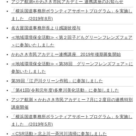
アジア航測×かわさき市民アカデミー 連携講座のお知らせ
「横浜国道事務所ボランティアサポートプログラム」を実施し
ました (2019年8月)
名古屋国道事務所長より感謝状授与
≪地域環境保全活動≫＜第２回子どもグリーンフレンズフェア
＞に参加いたしました
かわさき市民アカデミー連携講座 2019年後期募集開始
≪地域環境保全活動≫＜第38回 グリーンフレンズフェア＞に
参加いたしました
第39回「江戸川クリーン作戦」に参加しました
「第41回(令和元年度)多摩川美化活動」に参加しました
アジア航測 × かわさき市民アカデミー 7月に２度目の連携特別
講座開催
「横浜国道事務所ボランティアサポートプログラム」を実施し
ました (2019年5月)
＜CSR活動＞北上川一斉河川清掃に参加しました