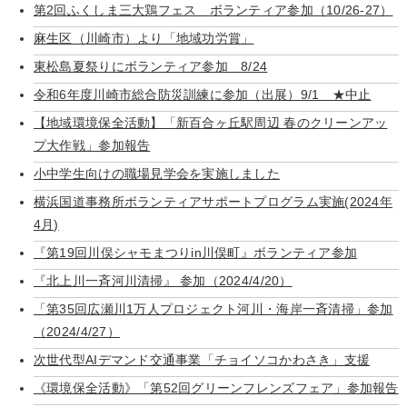
第2回ふくしま三大鶏フェス ボランティア参加（10/26-27）
麻生区（川崎市）より「地域功労賞」
東松島夏祭りにボランティア参加 8/24
令和6年度川崎市総合防災訓練に参加（出展）9/1 ★中止
【地域環境保全活動】「新百合ヶ丘駅周辺 春のクリーンアッ
プ大作戦」参加報告
小中学生向けの職場見学会を実施しました
横浜国道事務所ボランティアサポートプログラム実施(2024年
4月)
『第19回川俣シャモまつりin川俣町』ボランティア参加
『北上川一斉河川清掃』 参加（2024/4/20）
「第35回広瀬川1万人プロジェクト河川・海岸一斉清掃」参加
（2024/4/27）
次世代型AIデマンド交通事業「チョイソコかわさき」支援
《環境保全活動》「第52回グリーンフレンズフェア」参加報告