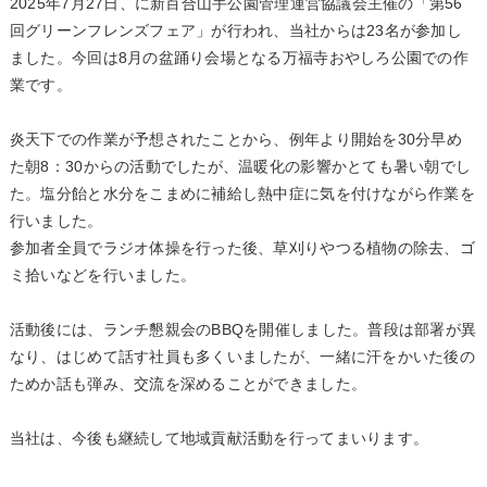
2025年7月27日、に新百合山手公園管理運営協議会主催の「第56
回グリーンフレンズフェア」が行われ、当社からは23名が参加し
ました。今回は8月の盆踊り会場となる万福寺おやしろ公園での作
業です。
炎天下での作業が予想されたことから、例年より開始を30分早め
た朝8：30からの活動でしたが、温暖化の影響かとても暑い朝でし
た。塩分飴と水分をこまめに補給し熱中症に気を付けながら作業を
行いました。
参加者全員でラジオ体操を行った後、草刈りやつる植物の除去、ゴ
ミ拾いなどを行いました。
活動後には、ランチ懇親会のBBQを開催しました。普段は部署が異
なり、はじめて話す社員も多くいましたが、一緒に汗をかいた後の
ためか話も弾み、交流を深めることができました。
当社は、今後も継続して地域貢献活動を行ってまいります。