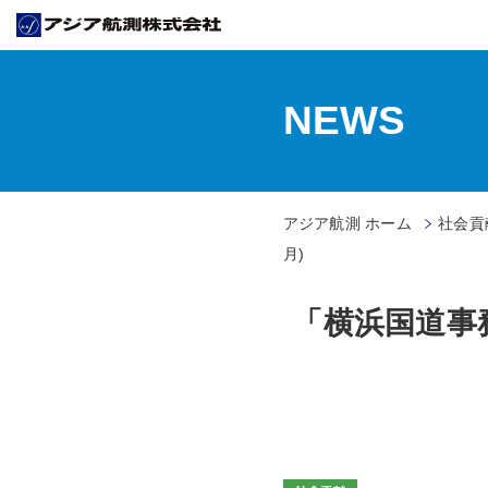
NEWS
アジア航測 ホーム
社会貢献
月)
「横浜国道事