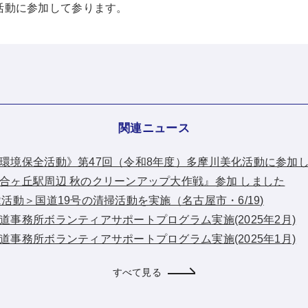
活動に参加して参ります。
関連ニュース
：《地域環境保全活動》第47回（令和8年度）多摩川美化活動に参加
：『新百合ヶ丘駅周辺 秋のクリーンアップ大作戦』参加 しました
＜CSR活動＞国道19号の清掃活動を実施（名古屋市・6/19)
横浜国道事務所ボランティアサポートプログラム実施(2025年2月)
横浜国道事務所ボランティアサポートプログラム実施(2025年1月)
すべて見る