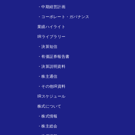
・
中期経営計画
・
コーポレート・ガバナンス
業績ハイライト
IRライブラリー
・
決算短信
・
有価証券報告書
・
決算説明資料
・
株主通信
・
その他IR資料
IRスケジュール
株式について
・
株式情報
・
株主総会