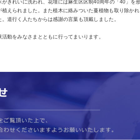
床がきれいに洗われ、花壇には麻生区区制40周年の「40」を
が植えられました。また植木に絡みついた蔓植物も取り除かれ
た。道行く人たちからは感謝の言葉も頂戴しました。
献活動をみなさまとともに行ってまいります。