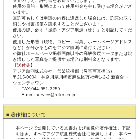
審査のうえ、許可書をお送りいたします。
使用の目的・形態によって使用料金を申し受ける場合がござ
います。
無許可もしくは申請の内容に違反した場合には、許諾の取り
消しや損害賠償を請求することがございます。
使用の際、必ず「撮影：アジア航測（株）」と明記してくだ
さい。
使用した形態（現物、コピー、写真、ホームページアドレス
など）が分かるものをアジア航測に送付ください。
※弊社ホームページ掲載画像以外の高解像度データまたは焼
き増しした写真をご提供する場合は別料金となります。
【送付先】
アジア航測株式会社 営業統括部（災害写真担当）
〒215-0004 神奈川県川崎市麻生区万福寺1-2-2 新百合ト
ウェンティワン
FAX:044-951-3259
E-mail:service@ajiko.co.jp
■ 著作権について
本ページで公開している文書および画像の著作権は、下記
を除き、すべてアジア航測株式会社に帰属します。 本ペー