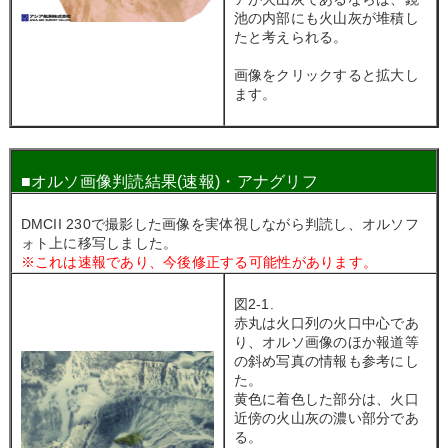
池の内部にも火山灰が堆積し
たと考えられる。
画像をクリックすると拡大し
ます。
■
オルソ画像判読結果(速報)・アナグリフ
DMCII 230で撮影した画像を実体視しながら判読し、オルソフ
ォト上に移写しました。
※これは速報であり、今後修正する可能性があります。
図2-1.
赤丸は火口列の火口中心であ
り、オルソ画像のほか報道等
の斜め写真の情報も参考にし
た。
黄色に着色した部分は、火口
近傍の火山灰の濃い部分であ
る。