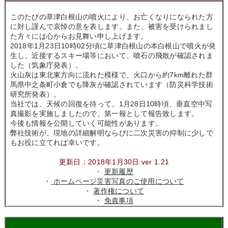
このたびの草津白根山の噴火により、お亡くなりになられた方
に対し謹んで哀悼の意を表します。また、被害を受けられまし
た方々には心からお見舞い申し上げます。
2018年1月23日10時02分頃に草津白根山の本白根山で噴火が発
生し、近接するスキー場等において、噴石の飛散が確認されま
した（気象庁発表）。
火山灰は東北東方向に流れた模様で、火口から約7km離れた群
馬県中之条町小倉でも降灰が確認されています（防災科学技術
研究所発表）。
当社では、天候の回復を待って、1月28日10時頃、垂直空中写
真撮影を実施しましたので、第一報として報告致します。
今後も情報を公開していく可能性があります。
弊社技術が、現地の詳細解明ならびに二次災害の抑制に少しで
もお役に立てれば幸いです。
更新日：2018年1月30日 ver 1.21
・
更新履歴
・
ホームページ災害写真のご使用について
・
著作権について
・
免責事項