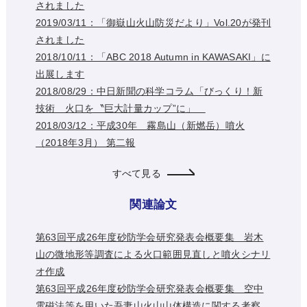
されました
2019/03/11：「御嶽山火山防災だより」Vol.20が発刊
されました
2018/10/11：「ABC 2018 Autumn in KAWASAKI」に
出展します
2018/08/29：中日新聞の科学コラム「びっくり！新
技術 火口を〝巨大計量カップ”に」
2018/03/12：平成30年 霧島山（新燃岳）噴火
（2018年3月） 第二報
すべて見る
関連論文
第63回平成26年度砂防学会研究発表会概要集 岩木
山の微地形等調査による火口範囲見直しと噴火シナリ
オ作成
第63回平成26年度砂防学会研究発表会概要集 空中
電磁法等を用いた吾妻山火山山体構造に関する考察