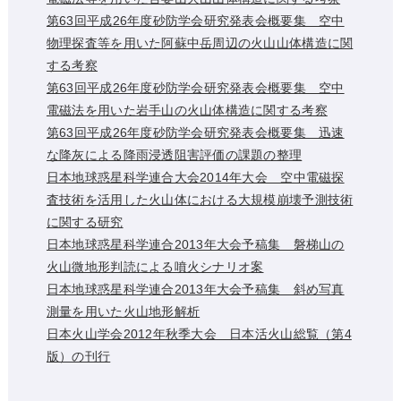
第63回平成26年度砂防学会研究発表会概要集 空中
物理探査等を用いた阿蘇中岳周辺の火山山体構造に関
する考察
第63回平成26年度砂防学会研究発表会概要集 空中
電磁法を用いた岩手山の火山体構造に関する考察
第63回平成26年度砂防学会研究発表会概要集 迅速
な降灰による降雨浸透阻害評価の課題の整理
日本地球惑星科学連合大会2014年大会 空中電磁探
査技術を活用した火山体における大規模崩壊予測技術
に関する研究
日本地球惑星科学連合2013年大会予稿集 磐梯山の
火山微地形判読による噴火シナリオ案
日本地球惑星科学連合2013年大会予稿集 斜め写真
測量を用いた火山地形解析
日本火山学会2012年秋季大会 日本活火山総覧（第4
版）の刊行