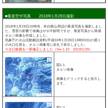
■
垂直空中写真 2018年1月28日撮影
2018年1月28日10時頃、本白根山周辺の垂直写真を撮影しまし
た。雪雲の影響で画像はやや不鮮明ですが、垂直写真から簡易
オルソ画像を作成しました。
気象庁の火山活動解説資料(平成30年1月28日15時00分)の図１
の火口位置を、オルソ画像等に赤丸で表示しました。
※火口範囲を一部修正しました（Ver.1.10 2018/1/29）
図1-1.
オルソ画像
画像をクリックすると拡大し
ます。
図1-2.