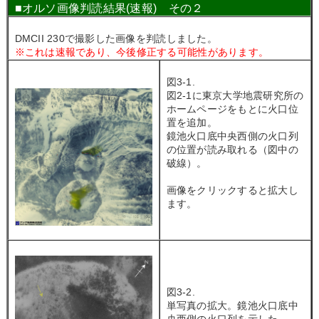
■
オルソ画像判読結果(速報) その２
DMCII 230で撮影した画像を判読しました。
※これは速報であり、今後修正する可能性があります。
図3-1.
図2-1に東京大学地震研究所の
ホームページをもとに火口位
置を追加。
鏡池火口底中央西側の火口列
の位置が読み取れる（図中の
破線）。
画像をクリックすると拡大し
ます。
図3-2.
単写真の拡大。鏡池火口底中