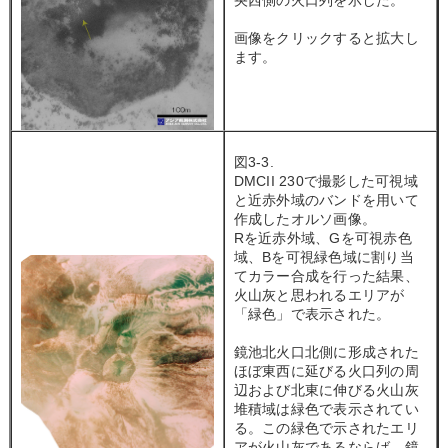
央西側の火口列を示した。
画像をクリックすると拡大し
ます。
図3-3.
DMCII 230で撮影した可視域
と近赤外域のバンドを用いて
作成したオルソ画像。
Rを近赤外域、Gを可視赤色
域、Bを可視緑色域に割り当
てカラー合成を行った結果、
火山灰と思われるエリアが
「緑色」で表示された。
鏡池北火口北側に形成された
ほぼ東西に延びる火口列の周
辺および北東に伸びる火山灰
堆積域は緑色で表示されてい
る。この緑色で示されたエリ
アが火山灰であるならば、鏡