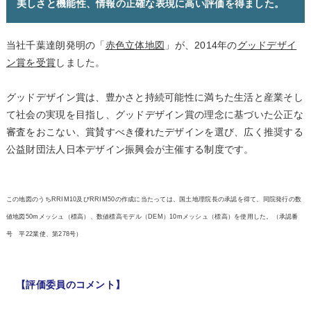
美しさと機能性、情報の正確な表現に高い評価を得ました。
当社千葉達朗発明の「
赤色立体地図
」が、2014年の
グッドデザイ
ン賞を受賞
しました。
グッドデザイン賞は、豊かさと持続可能性に満ちた生活と産業そし
て社会の実現を目指し、グッドデザイン賞の理念に基づいた公正な
審査をおこない、賞賛すべき優れたデザインを選び、広く推奨する
公益財団法人日本デザイン振興会が主催する制度です。
この地図のうちRRIM10及びRRIM50の作成に当たっては、国土地理院長の承認を得て、同院発行の数
値地図50mメッシュ（標高）、数値標高モデル（DEM）10mメッシュ（標高）を使用した。（承認番
号 平22業使、第278号）
【評価委員のコメント】