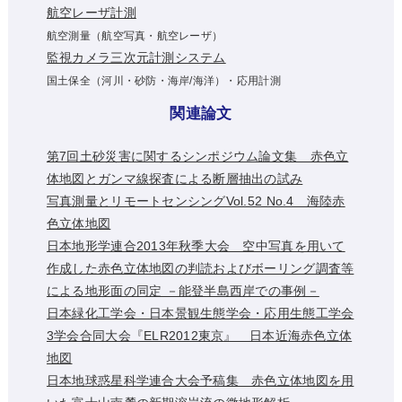
航空レーザ計測
航空測量（航空写真・航空レーザ）
監視カメラ三次元計測システム
国土保全（河川・砂防・海岸/海洋）・応用計測
関連論文
第7回土砂災害に関するシンポジウム論文集 赤色立
体地図とガンマ線探査による断層抽出の試み
写真測量とリモートセンシングVol.52 No.4 海陸赤
色立体地図
日本地形学連合2013年秋季大会 空中写真を用いて
作成した赤色立体地図の判読およびボーリング調査等
による地形面の同定 －能登半島西岸での事例－
日本緑化工学会・日本景観生態学会・応用生態工学会
3学会合同大会『ELR2012東京』 日本近海赤色立体
地図
日本地球惑星科学連合大会予稿集 赤色立体地図を用