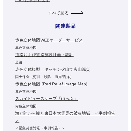
すべて見る
関連製品
赤色立体地図WEBオーダーサービス
赤色立体地図
道路および道路施設計画・設計
道路
赤色立体模型、キッチン火山で火山減災
国土保全（河川・砂防・海岸/海洋）
赤色立体地図 (Red Relief Image Map)
赤色立体地図
スカイビュースケープ「山っぷ」
赤色立体地図
海と陸から観た東日本大震災の被災地域 ＜事例報告
＞
＜緊急災害対応（事例報告）＞