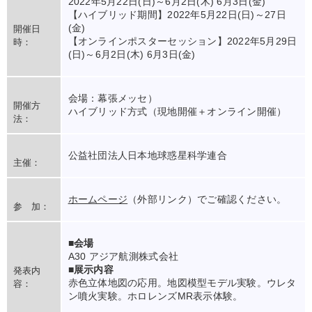
2022年5月22日(日)～6月2日(木) 6月3日(金)
【ハイブリッド期間】2022年5月22日(日)～27日
(金)
開催日
【オンラインポスターセッション】2022年5月29日
時：
(日)～6月2日(木) 6月3日(金)
会場：幕張メッセ）
開催方
ハイブリッド方式（現地開催＋オンライン開催）
法：
公益社団法人日本地球惑星科学連合
主催：
ホームページ
（外部リンク）でご確認ください。
参 加：
■会場
A30 アジア航測株式会社
■展示内容
発表内
赤色立体地図の応用。地図模型モデル実験。ウレタ
容：
ン噴火実験。ホロレンズMR表示体験。