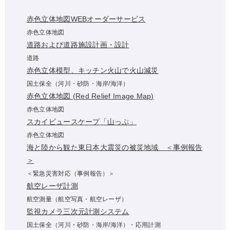
赤色立体地図WEBオーダーサービス
赤色立体地図
道路および道路施設計画・設計
道路
赤色立体模型、キッチン火山で火山減災
国土保全（河川・砂防・海岸/海洋）
赤色立体地図 (Red Relief Image Map)
赤色立体地図
スカイビュースケープ「山っぷ」
赤色立体地図
海と陸から観た東日本大震災の被災地域 ＜事例報告
＞
＜緊急災害対応（事例報告）＞
航空レーザ計測
航空測量（航空写真・航空レーザ）
監視カメラ三次元計測システム
国土保全（河川・砂防・海岸/海洋）・応用計測