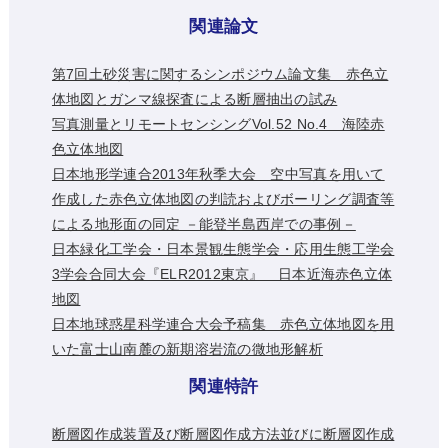
関連論文
第7回土砂災害に関するシンポジウム論文集 赤色立
体地図とガンマ線探査による断層抽出の試み
写真測量とリモートセンシングVol.52 No.4 海陸赤
色立体地図
日本地形学連合2013年秋季大会 空中写真を用いて
作成した赤色立体地図の判読およびボーリング調査等
による地形面の同定 －能登半島西岸での事例－
日本緑化工学会・日本景観生態学会・応用生態工学会
3学会合同大会『ELR2012東京』 日本近海赤色立体
地図
日本地球惑星科学連合大会予稿集 赤色立体地図を用
いた富士山南麓の新期溶岩流の微地形解析
関連特許
断層図作成装置及び断層図作成方法並びに断層図作成