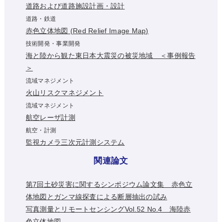
道路および道路施設計画・設計
道路・鉄道
赤色立体地図 (Red Relief Image Map)
技術開発・事業開発
海と陸から観た東日本大震災の被災地域 ＜事例報告
＞
流域マネジメント
火山リスクマネジメント
流域マネジメント
航空レーザ計測
航空・計測
監視カメラ三次元計測システム
関連論文
第7回土砂災害に関するシンポジウム論文集 赤色立
体地図とガンマ線探査による断層抽出の試み
写真測量とリモートセンシングVol.52 No.4 海陸赤
色立体地図