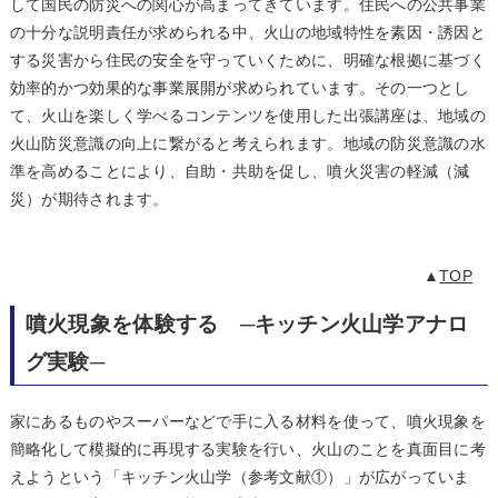
して国民の防災への関心が高まってきています。住民への公共事業
の十分な説明責任が求められる中、火山の地域特性を素因・誘因と
する災害から住民の安全を守っていくために、明確な根拠に基づく
効率的かつ効果的な事業展開が求められています。その一つとし
て、火山を楽しく学べるコンテンツを使用した出張講座は、地域の
火山防災意識の向上に繋がると考えられます。地域の防災意識の水
準を高めることにより、自助・共助を促し、噴火災害の軽減（減
災）が期待されます。
▲
TOP
噴火現象を体験する ─キッチン火山学アナロ
グ実験─
家にあるものやスーパーなどで手に入る材料を使って、噴火現象を
簡略化して模擬的に再現する実験を行い、火山のことを真面目に考
えようという「キッチン火山学（参考文献①）」が広がっていま