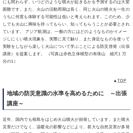
にも関わらず、いつどのような噴火が起きるかを予測するのは大変
困難です。また、火山の活動周期は長く、同じ火山の噴火を一生の
うちに何度も体験する可能性は低いと考えられます。このため、少
しでも火山に興味を持ってもらい、知ってもらうことが必要とされ
ています。 アジア航測は、一般の方にはどのようなものかイメー
ジしにくい噴火現象を、実際に見て触り、また身近なものを使って
実験をしながら楽しく火山について学ぶことによる防災啓発（出張
講座）を提案します。 （写真は赤色立体模型の有珠山 縮尺1 万
分の1）
▲
TOP
地域の防災意識の水準を高めるために ～出張
講座～
近年、国内でも桜島をはじめ火山噴火が頻発しています。また噴火
災害だけでなく、温暖化の影響などにより、甚大な自然災害が多発