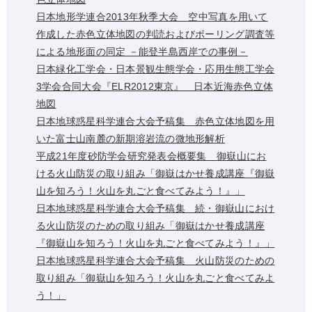
日本地形学連合2013年秋季大会 空中写真を用いて
作成した赤色立体地図の判読およびボーリング調査等
による地形面の同定 －能登半島西岸での事例－
日本緑化工学会・日本景観生態学会・応用生態工学会
3学会合同大会『ELR2012東京』 日本近海赤色立体
地図
日本地球惑星科学連合大会予稿集 赤色立体地図を用
いた富士山南麓の新期溶岩流の微地形解析
平成21年度砂防学会研究発表会概要集 御嶽山にお
ける火山防災の取り組み「御嶽はかせ養成講座『御嶽
山を知ろう！火山を丸ごと食べてみよう！』」
日本地球惑星科学連合大会予稿集 続・御嶽山におけ
る火山防災のための取り組み「御嶽はかせ養成講座
『御嶽山を知ろう！火山を丸ごと食べてみよう！』」
日本地球惑星科学連合大会予稿集 火山防災のための
取り組み「御嶽山を知ろう！火山を丸ごと食べてみよ
う！」