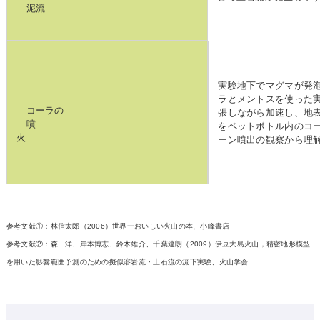
泥流
実験地下でマグマが発
ラとメントスを使った
コーラの
張しながら加速し、地
噴
をペットボトル内のコ
火
ーン噴出の観察から理
参考文献①：林信太郎（2006）世界一おいしい火山の本、小峰書店
参考文献②：森 洋、岸本博志、鈴木雄介、千葉達朗（2009）伊豆大島火山，精密地形模型
を用いた影響範囲予測のための擬似溶岩流・土石流の流下実験、火山学会