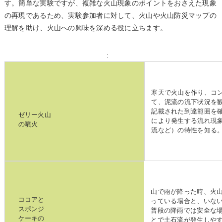
す。簡単な実験ですが、複雑な火山現象のポイントをおさえた現象
の再現であるため、実験参加者に対して、火山や火山防災マップの
理解を助け、火山への興味を深める役に立ちます。
:
寒天で火山を作り、コ
て、泥流の流下状況を
記載された到達範囲を
ゼリー火山
により発生する流れ現
の噴火
流など）の特性を知る
山で雨が降った時、火
ココアと
っている場合と、いな
スポンジ
普段の降雨では安全な
ケーキの
とで土石流が発生しや