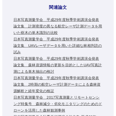
関連論文
日本写真測量学会 平成29年度秋季学術講演会発表
論文集 計測密度の異なる航空レーザ計測データを用
いた樹木の単木識別の比較
日本写真測量学会 平成29年度秋季学術講演会発表
論文集 UAVレーザデータを用いた詳細な林相判読の
試み
日本写真測量学会 平成29年度秋季学術講演会発表
論文集 森林資源情報の更新を目的としたUAV写真計
測による単木抽出の検討
日本写真測量学会 平成29年度秋季学術講演会発表
論文集 2時期の航空レーザ計測データによる森林資
源解析と経年変化の検証
日本写真測量学会 2017写真測量とリモートセンシ
ング特集号 森林減少・劣化モニタリングのためのド
ローンを活用した森林観測事例