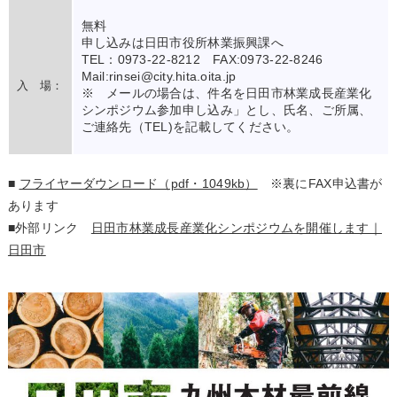
無料
申し込みは日田市役所林業振興課へ
TEL：0973-22-8212 FAX:0973-22-8246
Mail:rinsei@city.hita.oita.jp
入 場：
※ メールの場合は、件名を日田市林業成長産業化
シンポジウム参加申し込み」とし、氏名、ご所属、
ご連絡先（TEL)を記載してください。
■
フライヤーダウンロード（pdf・1049kb）
※裏にFAX申込書が
あります
■外部リンク
日田市林業成長産業化シンポジウムを開催します｜
日田市