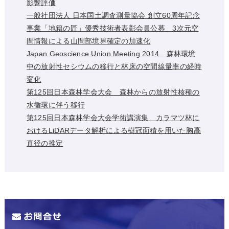
影響評価
一般社団法人 日本国土調査測量協会 創立60周年記念
事業「地籍の匠」優秀技術者表彰会員公募 3次元空
間情報による山間部境界確定の加速化
Japan Geoscience Union Meeting 2014 森林環境
中の放射性セシウムの移行と林床の空間線量率の経時
変化
第125回日本森林学会大会 森林からの放射性核種の
水循環に伴う移行
第125回日本森林学会大会学術講演集 カラマツ林に
おけるLiDARデータ解析による樹冠面積を用いた胸高
直径の推定