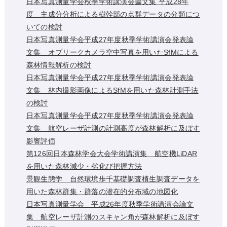
日本写真測量学会秋季学術講演会論文集 平成28年
度 主成分分析による樹幹部の点群データの分類につ
いての検討
日本写真測量学会平成27年度秋季学術講演会発表論
文集 オブリークカメラ空中写真を用いたSfMによる
森林情報解析の検討
日本写真測量学会平成27年度秋季学術講演会発表論
文集 林内撮影画像によるSfMを用いた森林計測手法
の検討
日本写真測量学会平成27年度秋季学術講演会発表論
文集 航空レーザ計測の計測高度が森林解析に及ぼす
影響評価
第126回日本森林学会大会学術講演集 航空機LiDAR
を用いた森林減少・劣化び把握方法
景観生態学 自然環境歩千基礎調査植生調査データを
用いた森林群集・群落の潜在的分布域の地図化
日本写真測量学会 平成26年度秋季学術講演会論文
集 航空レーザ計測のスキャン角が森林解析に及ぼす