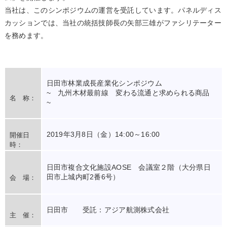
当社は、このシンポジウムの運営を受託しています。パネルディス
カッションでは、当社の統括技師長の矢部三雄がファシリテーター
を務めます。
日田市林業成長産業化シンポジウム
~ 九州木材最前線 変わる流通と求められる商品
名 称：
~
2019年3月8日（金）14:00～16:00
開催日
時：
日田市複合文化施設AOSE 会議室２階（大分県日
田市上城内町2番6号）
会 場：
日田市 受託：アジア航測株式会社
主 催：