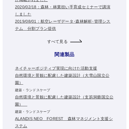
2020/02/18：森林・林業担い手育成セミナーで講演
しました
2019/08/01：航空レーザデータ･森林解析･管理シス
テム 分割プラン提供
すべて見る
関連製品
ネイチャーポジティブ実現に向けた活動支援
自然環境と景観に配慮した建築設計（大雪山国立公
園）
建築・ランドスケープ
自然環境と景観に配慮した建築設計（支笏洞爺国立公
園）
建築・ランドスケープ
ALANDIS NEO FOREST 森林マネジメント支援シ
ステム