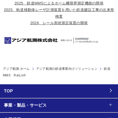
2025
鉄道
MMS
によるホーム柵限界測定機能の開発
2025
軌道移動体レーザ計測装置を用いた鉄道建設工事の出来形
検査
2026
レール形状測定装置の開発
アジア航測 ホーム
アジア航測の鉄道事業向けソリューション
鉄道
MMS RaiLis®
TOP
事業・製品・サービス