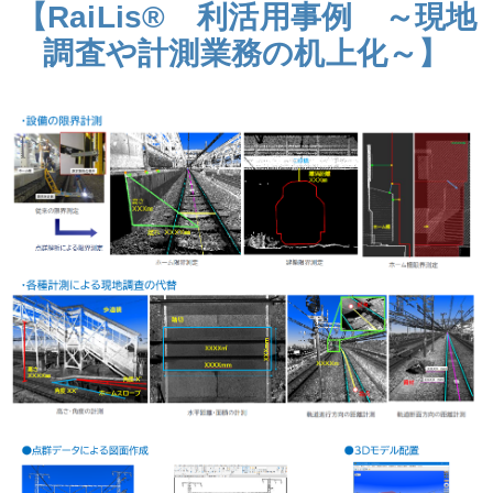
【RaiLis® 利活用事例 ～現地
調査や計測業務の机上化～】