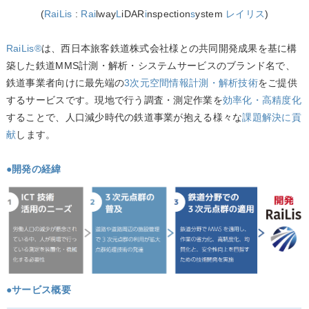
(
RaiLis
:
Rai
lway
L
iDAR
i
nspection
s
ystem
レイリス
)
RaiLis®
は、西日本旅客鉄道株式会社様との共同開発成果を基に構
築した鉄道MMS計測・解析・システムサービスのブランド名で、
鉄道事業者向けに最先端の
3次元空間情報計測・解析技術
をご提供
するサービスです。現地で行う調査・測定作業を
効率化・高精度化
することで、人口減少時代の鉄道事業が抱える様々な
課題解決に貢
献
します。
●開発の経緯
●サービス概要