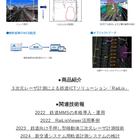
●商品紹介
３次元レーザ計測による鉄道
ICT
ソリューション「
RaiLis
」
●関連技術報
2022
鉄道
MMS
の本格導入・運用
2022
RaiLisViewer
活用事例
2023
鉄道向け手押し型移動体三次元レーザ計測技術
2024
新交通システム用軌道計測システムの検討