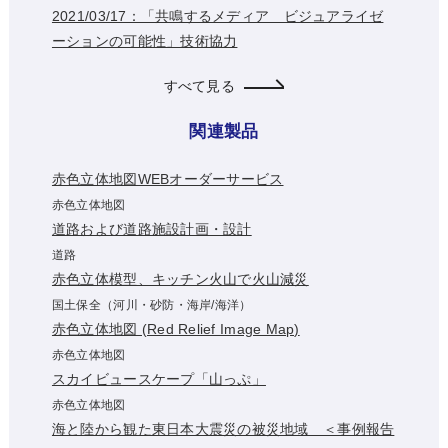
2021/03/17：「共鳴するメディア ビジュアライゼ
ーションの可能性」技術協力
すべて見る
関連製品
赤色立体地図WEBオーダーサービス
赤色立体地図
道路および道路施設計画・設計
道路
赤色立体模型、キッチン火山で火山減災
国土保全（河川・砂防・海岸/海洋）
赤色立体地図 (Red Relief Image Map)
赤色立体地図
スカイビュースケープ「山っぷ」
赤色立体地図
海と陸から観た東日本大震災の被災地域 ＜事例報告