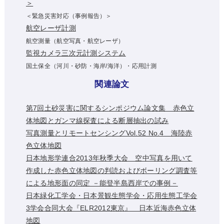
＞
＜緊急災害対応（事例報告）＞
航空レーザ計測
航空測量（航空写真・航空レーザ）
監視カメラ三次元計測システム
国土保全（河川・砂防・海岸/海洋）・応用計測
関連論文
第7回土砂災害に関するシンポジウム論文集 赤色立
体地図とガンマ線探査による断層抽出の試み
写真測量とリモートセンシングVol.52 No.4 海陸赤
色立体地図
日本地形学連合2013年秋季大会 空中写真を用いて
作成した赤色立体地図の判読およびボーリング調査等
による地形面の同定 －能登半島西岸での事例－
日本緑化工学会・日本景観生態学会・応用生態工学会
3学会合同大会『ELR2012東京』 日本近海赤色立体
地図