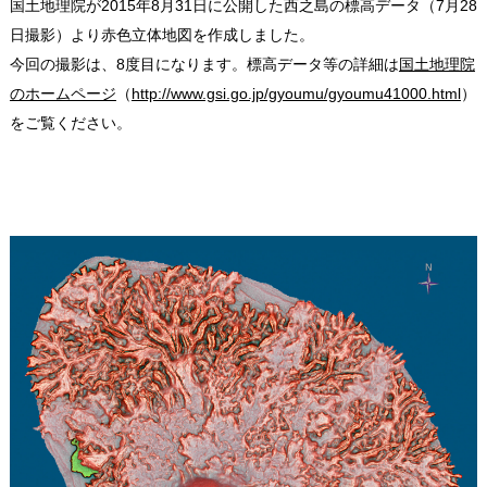
国土地理院が2015年8月31日に公開した西之島の標高データ（7月28
日撮影）より赤色立体地図を作成しました。
今回の撮影は、8度目になります。標高データ等の詳細は
国土地理院
のホームページ
（
http://www.gsi.go.jp/gyoumu/gyoumu41000.html
）
をご覧ください。