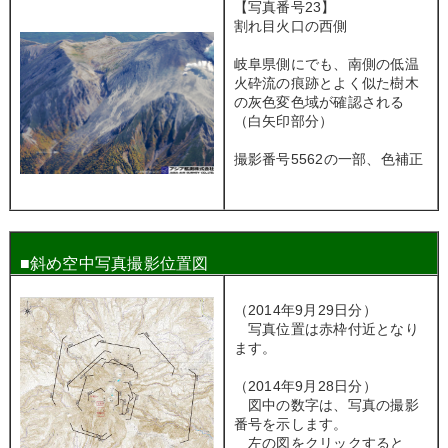
【写真番号23】
割れ目火口の西側
岐阜県側にでも、南側の低温
火砕流の痕跡とよく似た樹木
の灰色変色域が確認される
（白矢印部分）
撮影番号5562の一部、色補正
■
斜め空中写真撮影位置図
（2014年9月29日分）
写真位置は赤枠付近となり
ます。
（2014年9月28日分）
図中の数字は、写真の撮影
番号を示します。
左の図をクリックすると