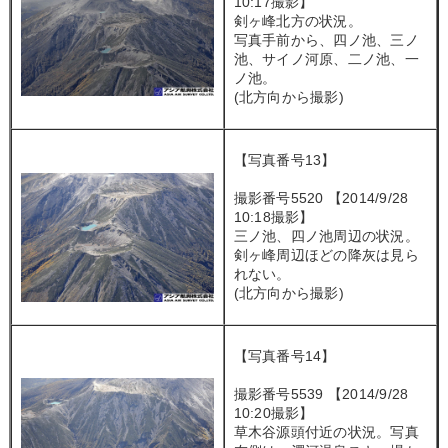
10:17撮影】
剣ヶ峰北方の状況。
写真手前から、四ノ池、三ノ
池、サイノ河原、二ノ池、一
ノ池。
(北方向から撮影)
【写真番号13】
撮影番号5520 【2014/9/28
10:18撮影】
三ノ池、四ノ池周辺の状況。
剣ヶ峰周辺ほどの降灰は見ら
れない。
(北方向から撮影)
【写真番号14】
撮影番号5539 【2014/9/28
10:20撮影】
草木谷源頭付近の状況。写真