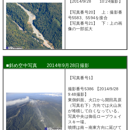
【2014/9/28 10:24撮影】
【写真番号20】 上：撮影番
号5583、5594を接合
【写真番号21】 下：上の画
像の一部拡大
■斜め空中写真 2014年9月28日撮影
【写真番号1】
撮影番号5386 【2014/9/28
9:48撮影】
東側斜面。火口から開田高原
（写真右下）方向では火山灰
が堆積して白くなっている。
写真中央は御岳ロープウェイ
スキー場。
噴煙は南～南東方向に延びて