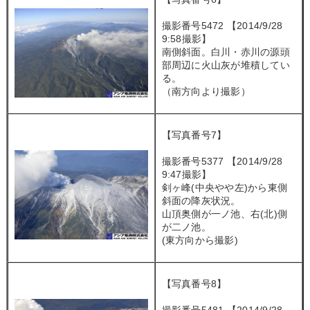
撮影番号5472 【2014/9/28
9:58撮影】
南側斜面。白川・赤川の源頭
部周辺に火山灰が堆積してい
る。
（南方向より撮影）
【写真番号7】
撮影番号5377 【2014/9/28
9:47撮影】
剣ヶ峰(中央やや左)から東側
斜面の降灰状況。
山頂奥側が一ノ池、右(北)側
が二ノ池。
(東方向から撮影)
【写真番号8】