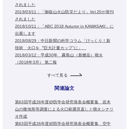
されました
2019/03/11：「御嶽山火山防災だより」Vol.20が発刊
されました
2018/10/11：「ABC 2018 Autumn in KAWASAKI」に
出展します
2018/08/29：中日新聞の科学コラム「びっくり！新
技術 火口を〝巨大計量カップ”に」
2018/03/12：平成30年 霧島山（新燃岳）噴火
（2018年3月） 第二報
すべて見る
関連論文
第63回平成26年度砂防学会研究発表会概要集 岩木
山の微地形等調査による火口範囲見直しと噴火シナリ
オ作成
第63回平成26年度砂防学会研究発表会概要集 空中