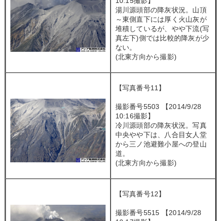
10:15撮影】
湯川源頭部の降灰状況。山頂
～東側直下には厚く火山灰が
堆積しているが、やや下流(写
真左下)側では比較的降灰が少
ない。
(北東方向から撮影)
【写真番号11】
撮影番号5503 【2014/9/28
10:16撮影】
冷川源頭部の降灰状況。写真
中央やや下は、八合目女人堂
から三ノ池避難小屋への登山
道。
(北東方向から撮影)
【写真番号12】
撮影番号5515 【2014/9/28