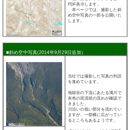
PDF表示します。
本ページでは、撮影した斜
め空中写真の一部を公開いた
します。
■斜め空中写真(2014年9月29日追加）
当社では撮影した写真の判読
を進めています。
地獄谷の下流にあたる濁川で
灰色の泥流状の流れが確認で
きました。
川沿いの低い部分を流れてい
ますが、一部横に広がってい
るところもあるようです。