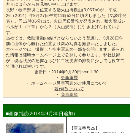
方々には心からお見舞い申し上げます。
長野・岐阜県境に位置する活火山御嶽山(3,067m)が、平成
26（2014）年9月27日午前11時53分に噴火しました（気象庁発
表）。同12時36分には、火口周辺警報が発表され、噴火警戒レ
ベルが１（平常）から３（入山規制）に引き上げられていま
す。
当社では、救助活動の妨げとならないよう配慮し、9月28日午
前に山体から離れた位置より斜め写真を撮影いたしました。
本ページでは、撮影した空中写真の一部を公開します。得られ
た情報は随時ホームページ上で公開して参ります。弊社技術
が、現地状況の把握ならびに二次災害の抑制に少しでも役立て
て頂ければ幸いです。
更新日：2014年9月30日 ver 1.30
・
更新履歴
・
ホームページ災害写真のご使用について
・
著作権について
・
免責事項
■画像判読
(2014年9月30日追加）
【写真番号25】