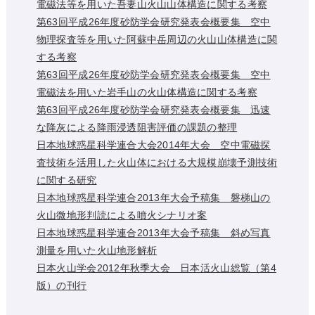
電磁法等を用いた吾妻山火山山体構造に関する考察
第63回平成26年度砂防学会研究発表会概要集 空中
物理探査等を用いた阿蘇中岳周辺の火山山体構造に関
する考察
第63回平成26年度砂防学会研究発表会概要集 空中
電磁法を用いた岩手山の火山体構造に関する考察
第63回平成26年度砂防学会研究発表会概要集 迅速
な降灰による降雨浸透阻害評価の課題の整理
日本地球惑星科学連合大会2014年大会 空中電磁探
査技術を活用した火山体における大規模崩壊予測技術
に関する研究
日本地球惑星科学連合2013年大会予稿集 磐梯山の
火山微地形判読による噴火シナリオ案
日本地球惑星科学連合2013年大会予稿集 斜め写真
測量を用いた火山地形解析
日本火山学会2012年秋季大会 日本活火山総覧（第4
版）の刊行