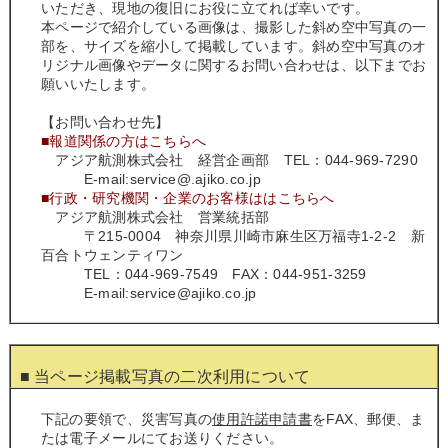
いただき、現地の復旧にお役に立てれば幸いです。
本ページで紹介している画像は、撮影した斜め空中写真の一
部を、サイズを縮小して掲載しています。斜め空中写真のオ
リジナル画像やデータに関するお問い合わせは、以下までお
願いいたします。
【お問い合わせ先】
■報道関係の方はこちらへ
アジア航測株式会社 経営企画部 TEL：044-969-7290
E-mail:service@.ajiko.co.jp
■行政・研究機関・企業のお客様ははこちらへ
アジア航測株式会社 営業統括部
〒215-0004 神奈川県川崎市麻生区万福寺1‐2‐2 新
百合トウェンティワン
TEL：044-969-7549 FAX：044-951-3259
E-mail:service@ajiko.co.jp
■ 当ページ掲載写真の二次利用について
下記の要領で、災害写真の
使用許諾申請書
をFAX、郵便、ま
たは電子メールにてお送りください。