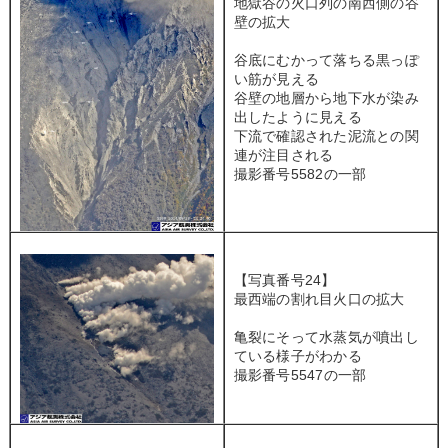
地獄谷の火口列の南西側の谷
壁の拡大
谷底にむかって落ちる黒っぽ
い筋が見える
谷壁の地層から地下水が染み
出したように見える
下流で確認された泥流との関
連が注目される
撮影番号5582の一部
【写真番号24】
最西端の割れ目火口の拡大
亀裂にそって水蒸気が噴出し
ている様子がわかる
撮影番号5547の一部