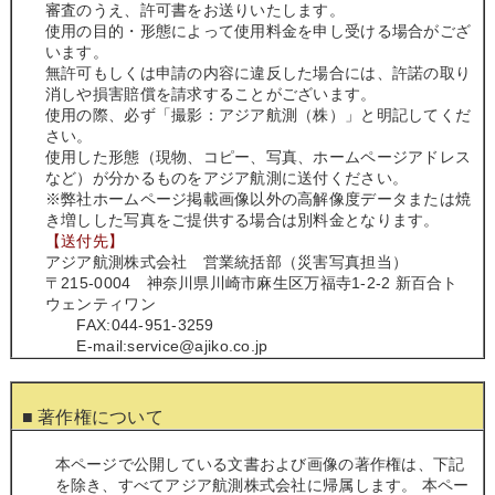
審査のうえ、許可書をお送りいたします。
使用の目的・形態によって使用料金を申し受ける場合がござ
います。
無許可もしくは申請の内容に違反した場合には、許諾の取り
消しや損害賠償を請求することがございます。
使用の際、必ず「撮影：アジア航測（株）」と明記してくだ
さい。
使用した形態（現物、コピー、写真、ホームページアドレス
など）が分かるものをアジア航測に送付ください。
※弊社ホームページ掲載画像以外の高解像度データまたは焼
き増しした写真をご提供する場合は別料金となります。
【送付先】
アジア航測株式会社 営業統括部（災害写真担当）
〒215-0004 神奈川県川崎市麻生区万福寺1-2-2 新百合ト
ウェンティワン
FAX:044-951-3259
E-mail:service@ajiko.co.jp
■ 著作権について
本ページで公開している文書および画像の著作権は、下記
を除き、すべてアジア航測株式会社に帰属します。 本ペー