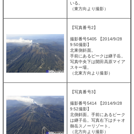
いる。
（東方向より撮影）
【写真番号2】
撮影番号5405 【2014/9/28
9:50撮影】
北東側斜面。
手前にあるピークは継子岳。
写真中央下は開田高原マイア
スキー場。
（北東方向より撮影）
【写真番号3】
撮影番号5414 【2014/9/28
9:52撮影】
北側斜面。手前にあるピーク
は継子岳。写真右下はチャオ
御岳スノーリゾート。
（北方向より撮影）