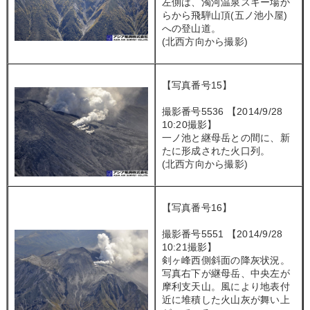
左側は、濁河温泉スキー場か
らから飛騨山頂(五ノ池小屋)
への登山道。
(北西方向から撮影)
【写真番号15】
撮影番号5536 【2014/9/28
10:20撮影】
一ノ池と継母岳との間に、新
たに形成された火口列。
(北西方向から撮影)
【写真番号16】
撮影番号5551 【2014/9/28
10:21撮影】
剣ヶ峰西側斜面の降灰状況。
写真右下が継母岳、中央左が
摩利支天山。風により地表付
近に堆積した火山灰が舞い上