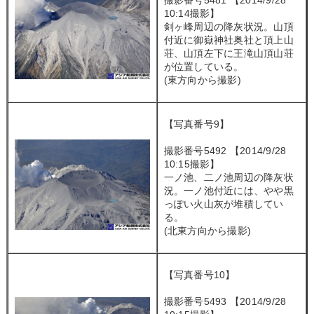
撮影番号5481 【2014/9/28
10:14撮影】
剣ヶ峰周辺の降灰状況。山頂
付近に御嶽神社奥社と頂上山
荘、山頂左下に王滝山頂山荘
が位置している。
(東方向から撮影)
【写真番号9】
撮影番号5492 【2014/9/28
10:15撮影】
一ノ池、二ノ池周辺の降灰状
況。一ノ池付近には、やや黒
っぽい火山灰が堆積してい
る。
(北東方向から撮影)
【写真番号10】
撮影番号5493 【2014/9/28