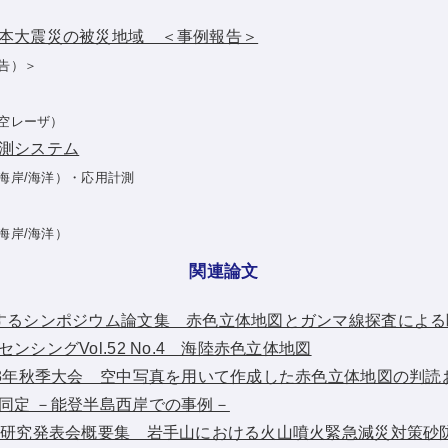
本大震災の被災地域 ＜事例報告＞
告）＞
空レーザ）
測システム
海岸/海洋）・応用計測
海岸/海洋）
関連論文
するシンポジウム論文集 赤色立体地図とガンマ線探査による
ンシングVol.52 No.4 海陸赤色立体地図
13年秋季大会 空中写真を用いて作成した赤色立体地図の判読
同定 －能登半島西岸での事例－
会研究発表会概要集 岩手山における火山噴火緊急減災対策砂