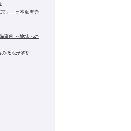
査
東京』 日本近海赤
備事例 ～地域への
流の微地形解析