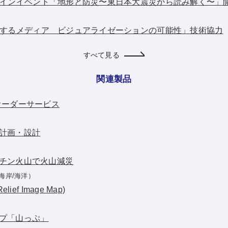
：オンラインイベント「地形と防災〜東日本大震災から読み解く〜
：「共鳴するメディア ビジュアライゼーションの可能性」技術協力
すべて見る
関連製品
オーダーサービス
計画・設計
チン火山で火山減災
海岸/海洋）
ief Image Map)
プ「山っぷ」