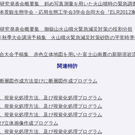
会研究発表会概要集 斜め写真測量を用いた火山噴時の緊急調
本景観生態学会・応用生態工学会3学会合同大会『ELR2012
会研究発表会概要集 御嶽山火山噴火緊急減災対策の役割分担
11年秋季大会講演予稿集 火山噴火緊急減災対策砂防の平常時準
合大会予稿集 赤色立体地図を用いた富士山南麓の新期溶岩
関連特許
断層図作成方法並びに断層図作成プログラム
、視覚化処理方法、及び視覚化処理プログラム
、視覚化処理方法、及び視覚化処理プログラム
、視覚化処理方法、及び視覚化処理プログラム
び立体画像作成プログラム
、視覚化処理方法、及び視覚化処理プログラム