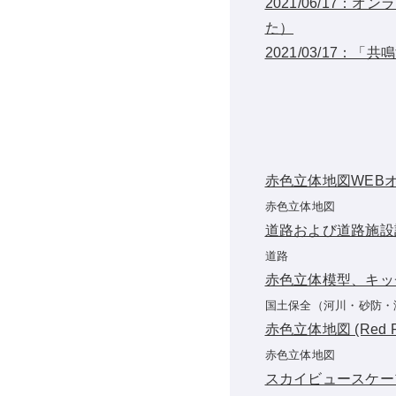
2021/06/17
た）
2021/03/17
赤色立体地図WEB
赤色立体地図
道路および道路施設
道路
赤色立体模型、キッ
国土保全（河川・砂防・
赤色立体地図 (Red Rel
赤色立体地図
スカイビュースケー