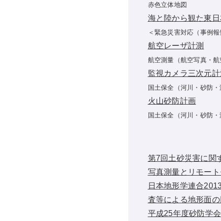
赤色立体地図
海と陸から観た東日
＜緊急災害対応（事例報
航空レーザ計測
航空測量（航空写真・航
監視カメラ三次元計
国土保全（河川・砂防・
火山砂防計画
国土保全（河川・砂防・
第7回土砂災害に関
写真測量とリモートセ
日本地形学連合20
査等による地形面の
平成25年度砂防学