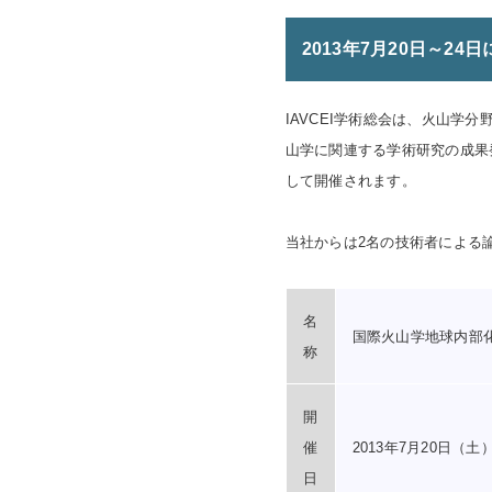
2013年7月20日～24
IAVCEI学術総会は、火山学
山学に関連する学術研究の成果
して開催されます。
当社からは2名の技術者による
名
国際火山学地球内部化
称
開
催
2013年7月20日（土
日