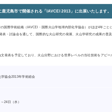
日に鹿児島市で開催される「IAVCEI 2013」に出展いたします。
分野の国際学術組織（IAVCEI・国際火山学地球内部化学協会）がほぼ4年ごと
発表・討論会を通して、国際的な火山研究の発展、火山学研究の成果の普
論文発表を予定しており、火山分野にお
ける世界レベルの当社技術をアピー
学協会2013年学術総会
）～24日（水）