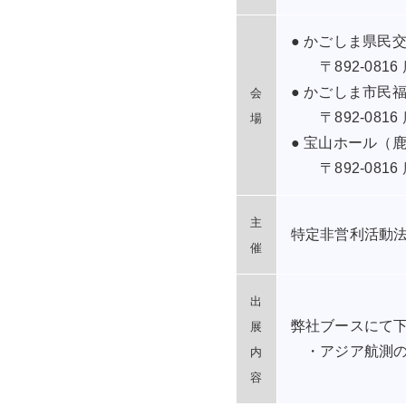
● かごしま県民
〒892-0816
● かごしま市民
会
〒892-0816
場
● 宝山ホール（
〒892-0816
主
特定非営利活動法
催
出
弊社ブースにて
展
内
容