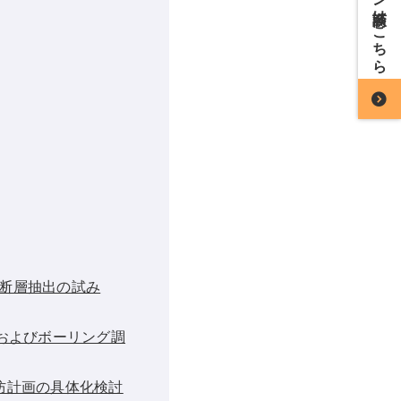
断層抽出の試み
およびボーリング調
防計画の具体化検討