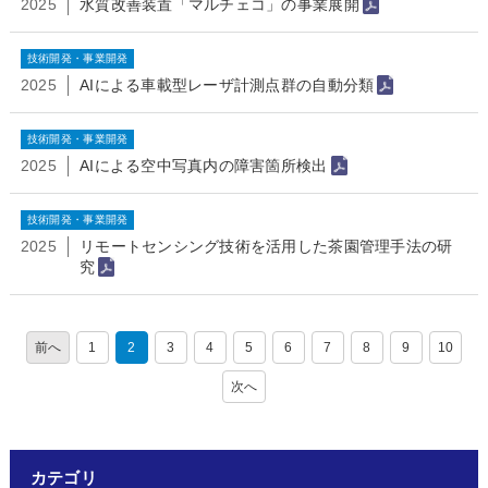
2025
水質改善装置「マルチェコ」の事業展開
技術開発・事業開発
2025
AIによる車載型レーザ計測点群の自動分類
技術開発・事業開発
2025
AIによる空中写真内の障害箇所検出
技術開発・事業開発
2025
リモートセンシング技術を活用した茶園管理手法の研
究
1
2
3
4
5
6
7
8
9
10
カテゴリ