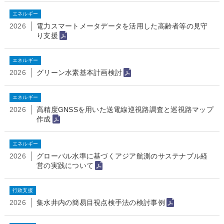
エネルギー
2026
電力スマートメータデータを活用した高齢者等の見守
り支援
エネルギー
2026
グリーン水素基本計画検討
エネルギー
2026
高精度GNSSを用いた送電線巡視路調査と巡視路マップ
作成
エネルギー
2026
グローバル水準に基づくアジア航測のサステナブル経
営の実践について
行政支援
2026
集水井内の簡易目視点検手法の検討事例