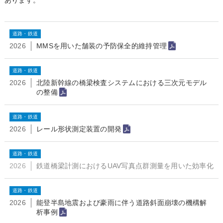
あります。
道路・鉄道
2026
MMSを用いた舗装の予防保全的維持管理
道路・鉄道
2026
北陸新幹線の橋梁検査システムにおける三次元モデル
の整備
道路・鉄道
2026
レール形状測定装置の開発
道路・鉄道
2026
鉄道橋梁計測におけるUAV写真点群測量を用いた効率化
道路・鉄道
2026
能登半島地震および豪雨に伴う道路斜面崩壊の機構解
析事例