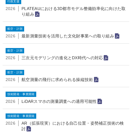
行政支援
2026
PLATEAUにおける3D都市モデル整備効率化に向けた取
り組み
航空・計測
2026
最新測量技術を活用した文化財事業への取り組み
航空・計測
2026
三次元モデリングの進化とDX時代への対応
航空・計測
2026
航空測量の飛行に求められる操縦技術
技術開発・事業開発
2026
LiDARスマホの測量調査への適用可能性
技術開発・事業開発
2026
AR（拡張現実）における自己位置・姿勢補正技術の検
討