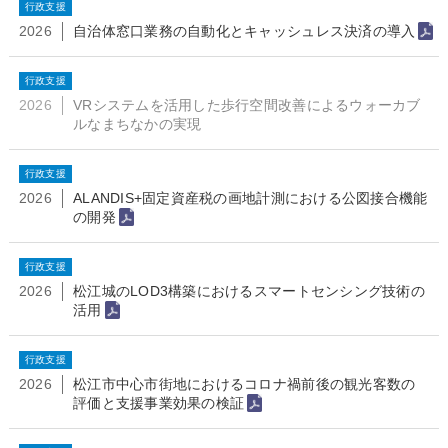
行政支援
2026
自治体窓口業務の自動化とキャッシュレス決済の導入
行政支援
2026
VRシステムを活用した歩行空間改善によるウォーカブ
ルなまちなかの実現
行政支援
2026
ALANDIS+固定資産税の画地計測における公図接合機能
の開発
行政支援
2026
松江城のLOD3構築におけるスマートセンシング技術の
活用
行政支援
2026
松江市中心市街地におけるコロナ禍前後の観光客数の
評価と支援事業効果の検証