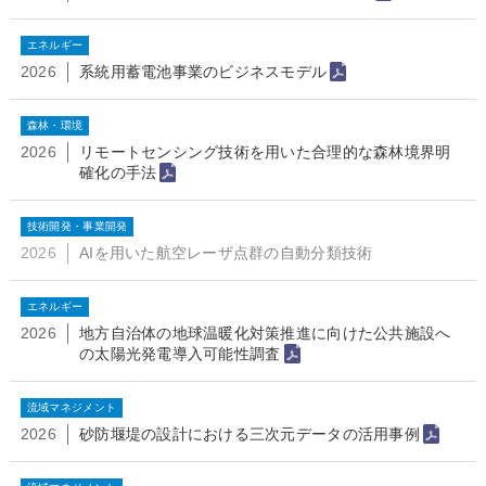
エネルギー
2026
系統用蓄電池事業のビジネスモデル
森林・環境
2026
リモートセンシング技術を用いた合理的な森林境界明
確化の手法
技術開発・事業開発
2026
AIを用いた航空レーザ点群の自動分類技術
エネルギー
2026
地方自治体の地球温暖化対策推進に向けた公共施設へ
の太陽光発電導入可能性調査
流域マネジメント
2026
砂防堰堤の設計における三次元データの活用事例