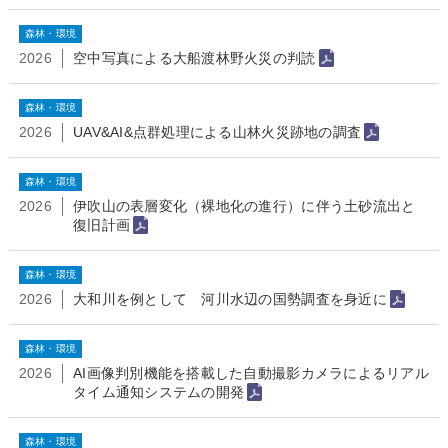
森林・環境
2026
空中写真による大船渡林野火災の判読
森林・環境
2026
UAV&AI&点群処理による山林火災跡地の調査
森林・環境
2026
伊吹山の表層変化（裸地化の進行）に伴う土砂流出と
復旧計画
森林・環境
2026
大和川を例として 河川水辺の国勢調査を身近に
森林・環境
2026
AI画像判別機能を搭載した自動撮影カメラによるリアル
タイム通知システムの開発
森林・環境