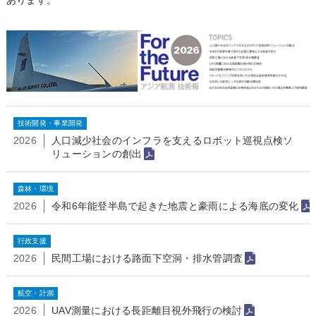
あります。
技術開発・事業開発
2026
人口減少社会のインフラを支えるロボット巡視点検ソ
リューションの創出
森林・環境
2026
令和6年能登半島で起きた地震と豪雨による海底の変化
行政支援
2026
民間工場における路面下空洞・排水管調査
航空・計測
2026
UAV測量における長距離目視外飛行の検討