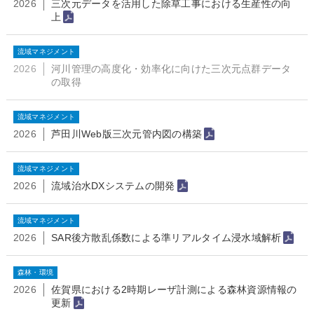
2026
三次元データを活用した除草工事における生産性の向
上
流域マネジメント
2026
河川管理の高度化・効率化に向けた三次元点群データ
の取得
流域マネジメント
2026
芦田川Web版三次元管内図の構築
流域マネジメント
2026
流域治水DXシステムの開発
流域マネジメント
2026
SAR後方散乱係数による準リアルタイム浸水域解析
森林・環境
2026
佐賀県における2時期レーザ計測による森林資源情報の
更新