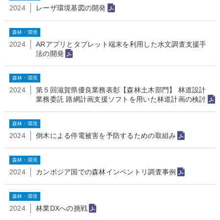
2024
レーザ環境基図の開発
森林・環境
2024
ARアプリとタブレット端末を利用した水文調査支援手
法の開発
森林・環境
2024
第５回滋賀県優良業務表彰【森林土木部門】 林道設計
業務委託 路網計画支援ソフトを用いた林道計画の検討
森林・環境
2024
倒木による停電被害を予防するための取組み
森林・環境
2024
カンボジア国での森林インベントリ調査事例
森林・環境
2024
林業DXへの挑戦