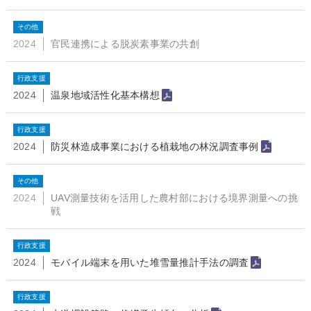
その他
2024
官民連携による脱炭素事業の共創
行政支援
2024
温泉地域活性化基本構想
行政支援
2024
防災林造成事業における植栽地の林況調査事例
その他
2024
UAV測量技術を活用した農村部における境界測量への挑
戦
行政支援
2024
モバイル端末を用いた堆雪量推計手法の調査
行政支援