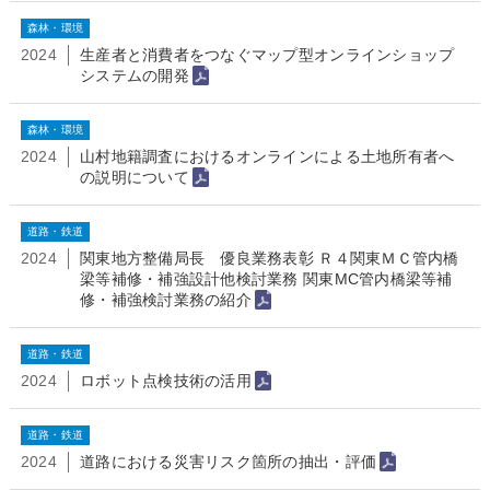
森林・環境
2024
生産者と消費者をつなぐマップ型オンラインショップ
システムの開発
森林・環境
2024
山村地籍調査におけるオンラインによる土地所有者へ
の説明について
道路・鉄道
2024
関東地方整備局長 優良業務表彰 Ｒ４関東ＭＣ管内橋
梁等補修・補強設計他検討業務 関東MC管内橋梁等補
修・補強検討業務の紹介
道路・鉄道
2024
ロボット点検技術の活用
道路・鉄道
2024
道路における災害リスク箇所の抽出・評価