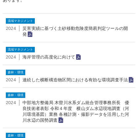
あります。
流域マネジメント
2024
災害実績に基づく土砂移動危険度簡易判定ツールの開
発
流域マネジメント
2024
海岸管理の高度化に向けて
森林・環境
2024
連続した横断構造物区間における有効な環境調査手法
森林・環境
2024
中部地方整備局 木曽川水系ダム統合管理事務所長 優
良技術者表彰 令和４年度 横山ダム水辺現地調査（河
川環境基図）業務 各種計測・撮影データを活用した河
川水辺の国勢調査
森林・環境