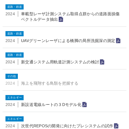
道路・鉄道
2024
車載型レーザ計測システム取得点群からの道路面損傷
ベクトルデータ抽出
道路・鉄道
2024
UAVグリーンレーザによる橋脚の局所洗掘深の測定
道路・鉄道
2024
新交通システム用軌道計測システムの検討
その他
2024
海上を飛翔する鳥類を把握する
エネルギー
2024
新設送電線ルートの３Dモデル化
エネルギー
2024
次世代REPOSの開発に向けたプレシステムの試作