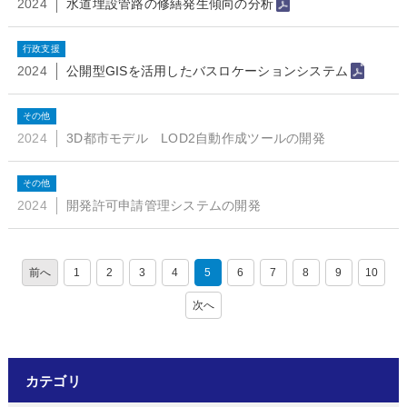
2024
水道埋設管路の修繕発生傾向の分析
行政支援
2024
公開型GISを活用したバスロケーションシステム
その他
2024
3D都市モデル LOD2自動作成ツールの開発
その他
2024
開発許可申請管理システムの開発
1
2
3
4
5
6
7
8
9
10
カテゴリ