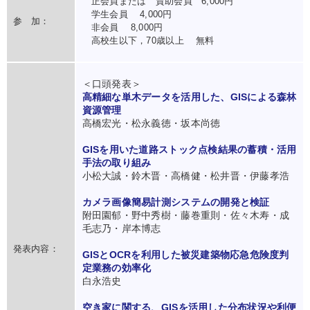
正会員または 賛助会員 6,000円
学生会員 4,000円
参 加：
非会員 8,000円
高校生以下，70歳以上 無料
＜口頭発表＞
高精細な単木データを活用した、GISによる森林
資源管理
高橋宏光・松永義徳・坂本尚徳
GISを用いた道路ストック点検結果の蓄積・活用
手法の取り組み
小松大誠・鈴木晋・高橋健・松井晋・伊藤孝浩
カメラ画像簡易計測システムの開発と検証
附田園郁・野中秀樹・藤巻重則・佐々木寿・成
毛志乃・岸本博志
発表内容：
GISとOCRを利用した被災建築物応急危険度判
定業務の効率化
白永浩史
空き家に関する、GISを活用した分布状況や利便