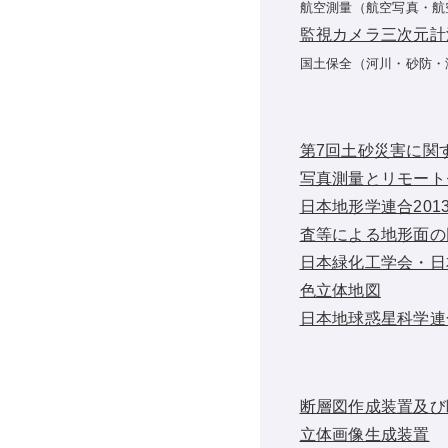
航空測量（航空写真・航
監視カメラ三次元計
国土保全（河川・砂防・
第7回土砂災害に関
写真測量とリモートセ
日本地形学連合20
査等による地形面の
日本緑化工学会・日
色立体地図
日本地球惑星科学連
断層図作成装置及び
立体画像生成装置