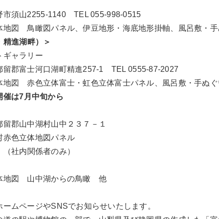
55-1140 TEL 055-998-0515
図 鳥瞰図パネル、伊豆地形・海底地形掛軸、風呂敷・手
・精進湖畔）＞
ギャラリー
河口湖町精進257-1 TEL 0555-87-2027
図 赤色立体富士・虹色立体富士パネル、風呂敷・手ぬぐ
開催は7月中旬から
留郡山中湖村山中２３７－１
赤色立体地図パネル
（社内関係者のみ）
地図 山中湖からの鳥瞰 他
ホームページやSNSでお知らせいたします。