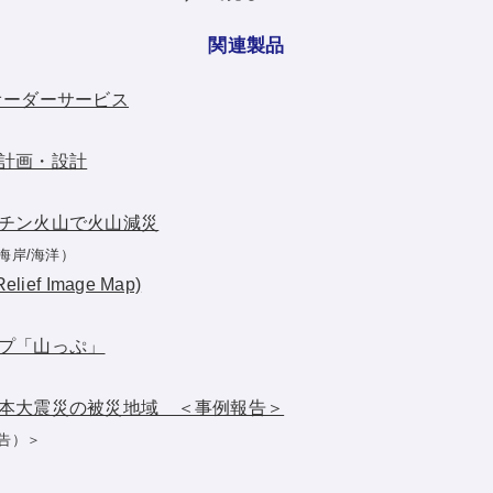
関連製品
オーダーサービス
計画・設計
チン火山で火山減災
海岸/海洋）
ief Image Map)
プ「山っぷ」
本大震災の被災地域 ＜事例報告＞
告）＞