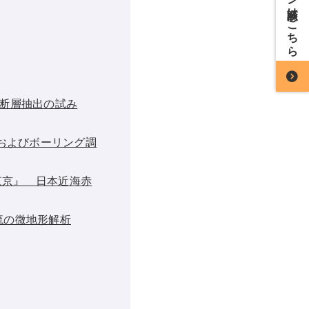
断層抽出の試み
およびボーリング調
東京』 日本近海赤
流の微地形解析