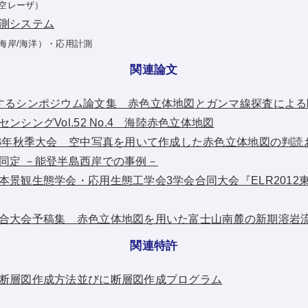
空レーザ）
測システム
海岸/海洋）・応用計測
関連論文
するシンポジウム論文集 赤色立体地図とガンマ線探査による
ンシングVol.52 No.4 海陸赤色立体地図
13年秋季大会 空中写真を用いて作成した赤色立体地図の判読
同定 －能登半島西岸での事例－
本景観生態学会・応用生態工学会3学会合同大会『ELR2012
合大会予稿集 赤色立体地図を用いた富士山南麓の新期溶岩
関連特許
断層図作成方法並びに断層図作成プログラム