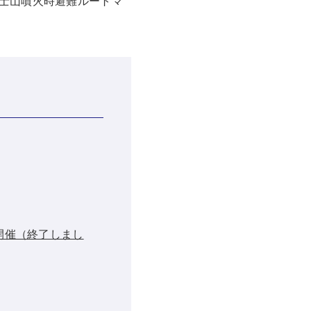
士山噴火時避難ルートマ
」開催（終了しまし