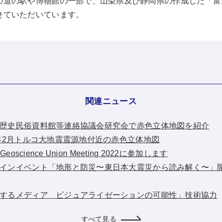
の道の駅や博物館の一部で、山梨県及び静岡県の作成した「富
せていただいています。
関連ニュース
：広島県歴史民俗資料館等連絡協議会研究会で赤色立体地図を紹介
2023年2月トルコ大地震震源地付近の赤色立体地図
n Geoscience Union Meeting 2022に参加します
：オンラインイベント「地形と防災〜東日本大震災から読み解く〜
：「共鳴するメディア ビジュアライゼーションの可能性」技術協力
すべて見る