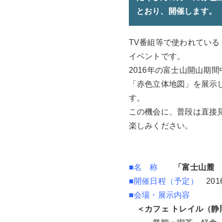
とおり、開催します。
TV番組等で使われてい
イベントです。
2016年の富士山開山期
「赤色立体地図」を展示
す。
この機会に、普段は直接
楽しみください。
■名 称
「富士山麓 
■開催日程（予定）
20
■会場・展示内容
＜カフェ トレイル（