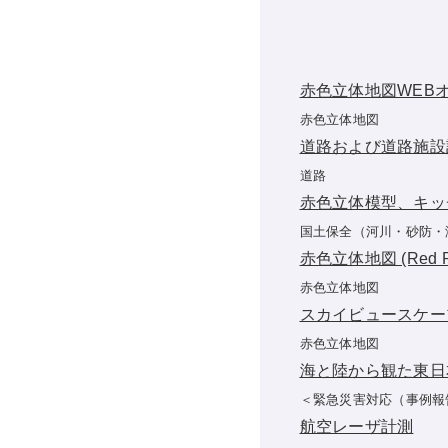
赤色立体地図WEB
赤色立体地図
道路および道路施設
道路
赤色立体模型、キッ
国土保全（河川・砂防・
赤色立体地図 (Red Rel
赤色立体地図
スカイビュースケー
赤色立体地図
海と陸から観た東日
＜緊急災害対応（事例報
航空レーザ計測