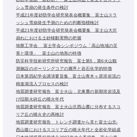
シュ雪崩の発生条件の検討
平成21年度砂防学会研究発表会概要集 富士山スラ
ッシュ雪崩発生予測のための判断指標検討
平成21年度砂防学会研究発表会概要集 富士山大沢
崩れにおける土砂移動実態の把握
地盤工学会 富士学会シンポジウム「高山地域の災
害と環境」 富士山の地形の特徴
防災科学技術研究所研究報告 富士第5，第6火山観
測施設のボーリングコアの層序と岩石化学的特徴
日本第四紀学会講演要旨集 富士山青木ヶ原溶岩流の
精進湖流入プロセスの検討
地質調査研究報告 富士火山，北東麓の新期溶岩流及
び旧期火砕丘の噴火年代
地質調査研究報告 富士火山北西山麓に分布するスコ
リア丘の噴火史の再検討
地質調査研究報告 トレンチ調査から見た富士山北-
西山腹におけるスコリア丘の噴火年代と全岩化学組成