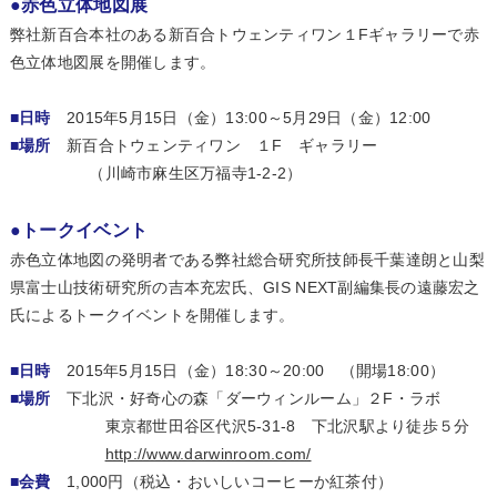
●赤色立体地図展
弊社新百合本社のある新百合トウェンティワン１Fギャラリーで赤
色立体地図展を開催します。
■日時
2015年5月15日（金）13:00～5月29日（金）12:00
■場所
新百合トウェンティワン １F ギャラリー
（川崎市麻生区万福寺1-2-2）
●トークイベント
赤色立体地図の発明者である弊社総合研究所技師長千葉達朗と山梨
県富士山技術研究所の吉本充宏氏、GIS NEXT副編集長の遠藤宏之
氏によるトークイベントを開催します。
■日時
2015年5月15日（金）18:30～20:00 （開場18:00）
■場所
下北沢・好奇心の森「ダーウィンルーム」２F・ラボ
東京都世田谷区代沢5-31-8 下北沢駅より徒歩５分
http://www.darwinroom.com/
■会費
1,000円（税込・おいしいコーヒーか紅茶付）