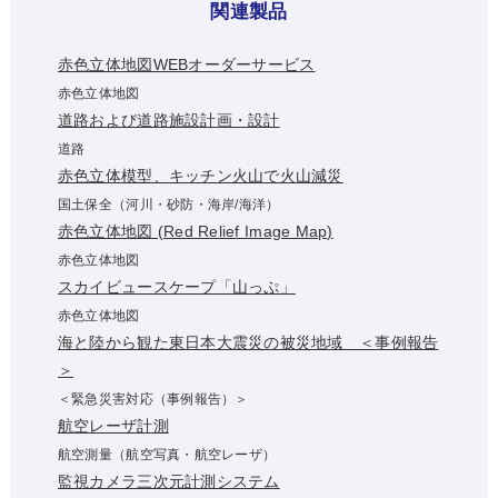
関連製品
赤色立体地図WEBオーダーサービス
赤色立体地図
道路および道路施設計画・設計
道路
赤色立体模型、キッチン火山で火山減災
国土保全（河川・砂防・海岸/海洋）
赤色立体地図 (Red Relief Image Map)
赤色立体地図
スカイビュースケープ「山っぷ」
赤色立体地図
海と陸から観た東日本大震災の被災地域 ＜事例報告
＞
＜緊急災害対応（事例報告）＞
航空レーザ計測
航空測量（航空写真・航空レーザ）
監視カメラ三次元計測システム