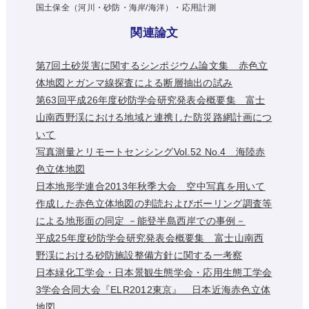
国土保全（河川・砂防・海岸/海洋）・応用計測
関連論文
第7回土砂災害に関するシンポジウム論文集 赤色立
体地図とガンマ線探査による断層抽出の試み
第63回平成26年度砂防学会研究発表会概要集 富士
山南西野渓における地域と連携した防災路網計画につ
いて
写真測量とリモートセンシングVol.52 No.4 海陸赤
色立体地図
日本地形学連合2013年秋季大会 空中写真を用いて
作成した赤色立体地図の判読およびボーリング調査等
による地形面の同定 －能登半島西岸での事例－
平成25年度砂防学会研究発表会概要集 富士山南西
野渓における砂防施設整備方針に関する一考察
日本緑化工学会・日本景観生態学会・応用生態工学会
3学会合同大会『ELR2012東京』 日本近海赤色立体
地図