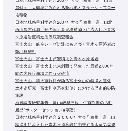
日本地球惑星科学連合2007年大会予稿集 富士山東
麓斜面、太郎坊にみられる微地形とスラッシュフロー
堆積物
日本地球惑星科学連合2007年大会予稿集 富士山北
西山麓古代湖「せの海」湖底堆積物下に流入した青木
ヶ原溶岩流精進湖湖底調査報告
富士火山 航空レーザ計測にもとづく青木ヶ原溶岩の
微地形解析
富士火山 富士火山貞観噴火と青木ヶ原溶岩
富士火山 富士火山北東斜面で発生した最近2,000年
間の火砕丘崩壊に伴う火砕流
富士火山 噴火割れ目が語る富士火山の特徴と進化
土木史研究 富士川水系御勅使川における歴史的砂防
施設
地質調査研究報告 富山/岐阜県境，牛首断層の活動
履歴(ポスターセッション)(演旨)
日本地球惑星科学連合２００６年大会予稿集 富士山
精進湖に流入した青木ヶ原溶岩に由来する水蒸気爆発