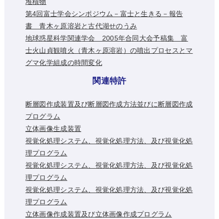
堆積物
第4回富士学会シンポジウム－富士と生きる－報告
書 青木ヶ原溶岩と古代湖せのうみ
地球惑星科学関連学会 2005年合同大会予稿集 富
士火山貞観噴火（青木ヶ原溶岩）の噴出プロセスとマ
グマ化学組成の時間変化
関連特許
断層図作成装置及び断層図作成方法並びに断層図作成
プログラム
立体画像生成装置
視覚化処理システム、視覚化処理方法、及び視覚化処
理プログラム
視覚化処理システム、視覚化処理方法、及び視覚化処
理プログラム
視覚化処理システム、視覚化処理方法、及び視覚化処
理プログラム
立体画像作成装置及び立体画像作成プログラム