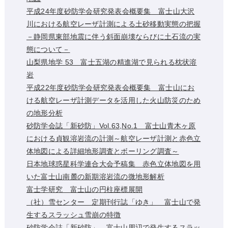
平成24年度砂防学会研究発表会概要集 富士山大沢
川における航空レーザ計測による土砂移動実態の把握
－静岡県東部地震に伴う斜面崩壊ならびに土石流の実
態について－
山梨県地学 53 富士五湖の精進湖で見られる枕状溶
岩
平成22年度砂防学会研究発表会概要集 富士山にお
ける航空レーザ計測データを活用した火山防災のため
の地形分析
砂防学会誌「新砂防」Vol.63,No.1 富士山青木ヶ原
における貞観溶岩流の計測～航空レーザ計測と赤色立
体地図による詳細地形調査とボーリング調査～
日本地球惑星科学連合大会予稿集 赤色立体地図を用
いた富士山南麓の新期溶岩流の微地形解析
富士学研究 富士山の円柱座標展開
（社）雪センター 定期刊行誌「ゆき」 富士山で発
生するスラッシュ雪崩の特徴
砂防学会誌「新砂防」 富士山周辺で発生するスラッ