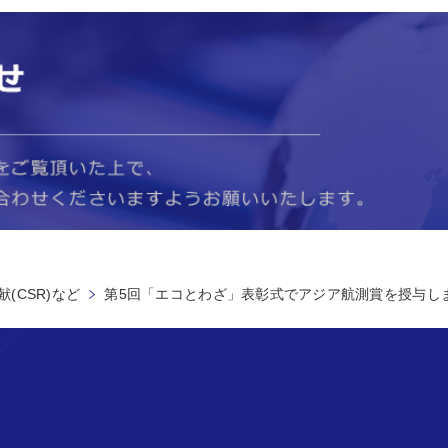
(CSR)など
第5回「エコとわざ」表彰式でアジア航測賞を授与し