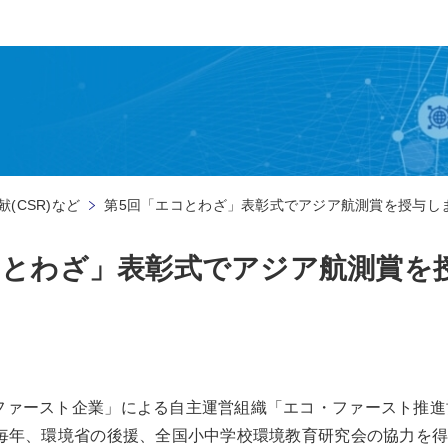
(CSR)など
第5回「エコとわざ」表彰式でアジア航測賞を授与し
コとわざ」表彰式でアジア航測賞を
ァースト企業」による自主運営組織「エコ・ファースト推進協議
、毎年、環境省の後援、全国小中学校環境教育研究会の協力を