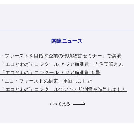
関連ニュース
：「エコ・ファーストを目指す企業の環境経営セミナー」で講演
：第14回「エコとわざ」コンクール アジア航測賞 吉住実咲さん
第13回「エコとわざ」コンクール アジア航測賞 進呈
：環境省「エコ・ファーストの約束」更新しました
：第12回「エコとわざ」コンクールでアジア航測賞を進呈しました
すべて見る