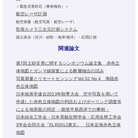
＜緊急災害対応（事例報告）＞
航空レーザ計測
航空測量（航空写真・航空レーザ）
監視カメラ三次元計測システム
国土保全（河川・砂防・海岸/海洋）・応用計測
関連論文
第7回土砂災害に関するシンポジウム論文集 赤色立
体地図とガンマ線探査による断層抽出の試み
写真測量とリモートセンシングVol.52 No.4 海陸赤
色立体地図
日本地形学連合2013年秋季大会 空中写真を用いて
作成した赤色立体地図の判読およびボーリング調査等
による地形面の同定 －能登半島西岸での事例－
日本緑化工学会・日本景観生態学会・応用生態工学会
3学会合同大会『ELR2012東京』 日本近海赤色立体
地図