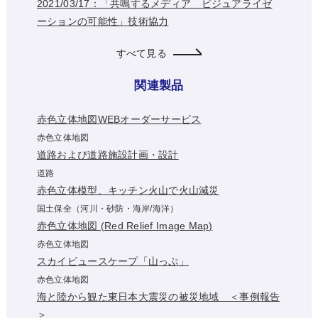
2021/03/17：「共鳴するメディア ビジュアライゼ
ーションの可能性」技術協力
すべて見る
関連製品
赤色立体地図WEBオーダーサービス
赤色立体地図
道路および道路施設計画・設計
道路
赤色立体模型、キッチン火山で火山減災
国土保全（河川・砂防・海岸/海洋）
赤色立体地図 (Red Relief Image Map)
赤色立体地図
スカイビュースケープ「山っぷ」
赤色立体地図
海と陸から観た東日本大震災の被災地域 ＜事例報告
＞