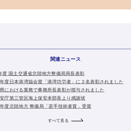
関連ニュース
令和8年度 国土交通省北陸地方整備局局長表彰
：令和８年度日本港湾協会賞「港湾功労者」に２名表彰されました
：神奈川県における業務で事務所長表彰が授与されました
：海上保安庁第三管区海上保安本部長より感謝状
：令和７年度北陸地方 整備局「若手技術者賞」受賞
すべて見る