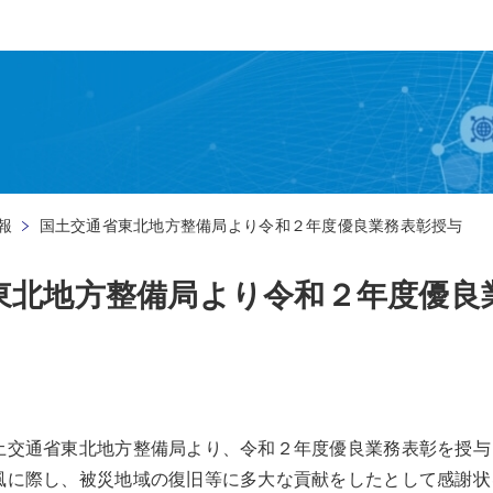
報
国土交通省東北地方整備局より令和２年度優良業務表彰授与
東北地方整備局より令和２年度優良
土交通省東北地方整備局より、令和２年度優良業務表彰を授与
風に際し、被災地域の復旧等に多大な貢献をしたとして感謝状