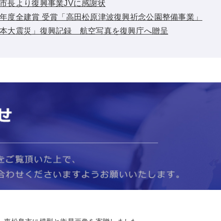
気仙沼市長より復興事業JVに感謝状
：令和３年度全建賞 受賞「高田松原津波復興祈念公園整備事業」
：「東日本大震災」復興記録 航空写真を復興庁へ贈呈