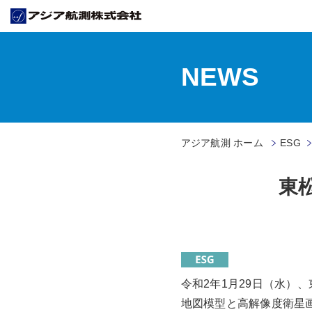
NEWS
アジア航測 ホーム
ESG
東
令和2年1月29日（水
地図模型と高解像度衛星