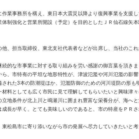
に作業事務所を構え、東日本大震災以降より復興事業を支援し
業体制強化と営業所開設（予定）を目的としたＪＲ仙石線矢本
の他、担当取締役、東北支社代表者などが出席し、当社のこれ
継続的な市事業に対する取り組みを労い感謝の御言葉を頂きま
から、市特有の平坦な地形特性が、津波氾濫や河川氾濫の影響
備された3本の防潮堤ほか、氾濫防御のための河川堤防の形も
一材料としても広く市民に見て理解してもらいたいと興味津々
の立地条件が北上川と鳴瀬川に囲まれ豊富な栄養分が、海へと
は成長が早く、とても美味しいのであると、市の特産をＰＲさ
、東松島市に寄り添いながら市の発展へ尽力していきたいと考