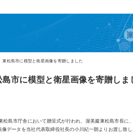
東松島市に模型と衛星画像を寄贈しました
松島市に模型と衛星画像を寄贈しま
）、東松島市庁舎において贈呈式が行われ、渥美巖東松島市長に
画像データを当社代表取締役社長の小川紀一朗よりお渡し致し