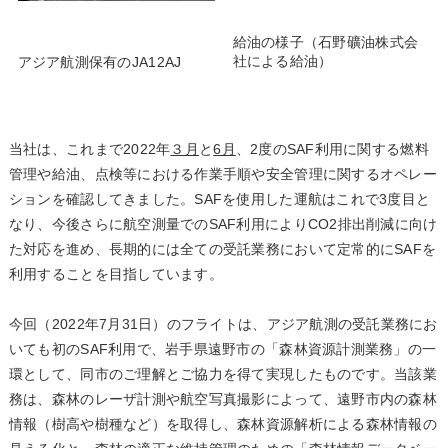
給油の様子（石野礦油株式会
社による給油）
アジア航測保有のJA12AJ
当社は、これまで2022年
３月
と
6月
、2度のSAF利用に関する燃料
管理や給油、点検等における作業手順や安全管理に関するオペレー
ションを確認してきました。SAFを使用した運航はこれで3度目と
なり、今後さらに航空測量でのSAF利用によりCO2排出削減に向け
た対応を進め、長期的には全ての受託業務において定常的にSAFを
利用することを目指しています。
今回（2022年7月31日）のフライトは、アジア航測の受託業務にお
いても初のSAF利用で、岩手県遠野市の「森林資源計測業務」の一
環として、同市のご理解とご協力を得て実現したものです。当該業
務は、森林のレーザ計測や航空写真撮影によって、遠野市内の森林
情報（樹高や樹種など）を取得し、森林資源解析による森林情報の