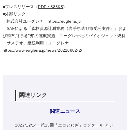
■プレスリリース（
PDF・885KB
)
■外部リンク
株式会社ユーグレナ
https://euglena.jp
SAFによる「森林資源計測業務（岩手県遠野市受託案件）」およ
び調布飛行場”初”の運航実施 ユーグレナ社のバイオジェット燃料
「サステオ」継続利用｜ユーグレナ
https://www.euglena.jp/news/20220802-2/
関連リンク
関連ニュース
2022/12/14：第13回「エコとわざ」コンクール アジ