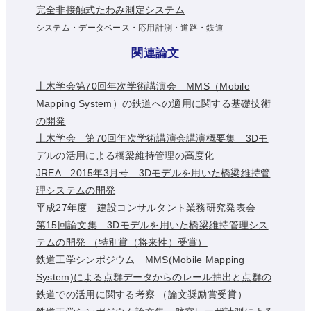
完全非接触式たわみ測定システム
システム・データベース・応用計測・道路・鉄道
関連論文
土木学会第70回年次学術講演会 MMS（Mobile
Mapping System）の鉄道への適用に関する基礎技術
の開発
土木学会 第70回年次学術講演会講演概要集 3Dモ
デルの活用による橋梁維持管理の高度化
JREA 2015年3月号 3Dモデルを用いた橋梁維持管
理システムの開発
平成27年度 建設コンサルタント業務研究発表会
第15回論文集 3Dモデルを用いた橋梁維持管理シス
テムの開発 （特別賞（将来性）受賞）
鉄道工学シンポジウム MMS(Mobile Mapping
System)による点群データからのレール抽出と点群の
鉄道での活用に関する考察 （論文奨励賞受賞）