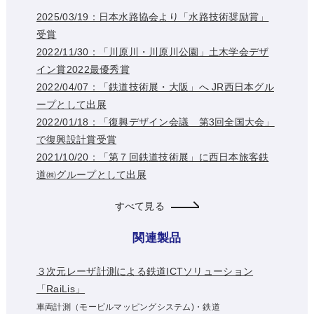
2025/03/19：日本水路協会より「水路技術奨励賞」
受賞
2022/11/30：「川原川・川原川公園」土木学会デザ
イン賞2022最優秀賞
2022/04/07：「鉄道技術展・大阪」へ JR西日本グル
ープとして出展
2022/01/18：「復興デザイン会議 第3回全国大会」
で復興設計賞受賞
2021/10/20：「第７回鉄道技術展」に西日本旅客鉄
道㈱グループとして出展
すべて見る
関連製品
３次元レーザ計測による鉄道ICTソリューション
「RaiLis」
車両計測（モービルマッピングシステム)・鉄道