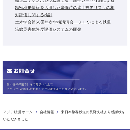
鉄道工学シンポジウム論文集 航空レーザ計測による
精密地形情報を活用した豪雨時の盛土被災リスクの相
対評価に関する検討
土木学会第60回年次学術講演会 ＧＩＳによる鉄道
沿線災害危険度評価システムの開発
アジア航測 ホーム
会社情報
東日本旅客鉄道㈱長野支社より感謝状を
いただきました