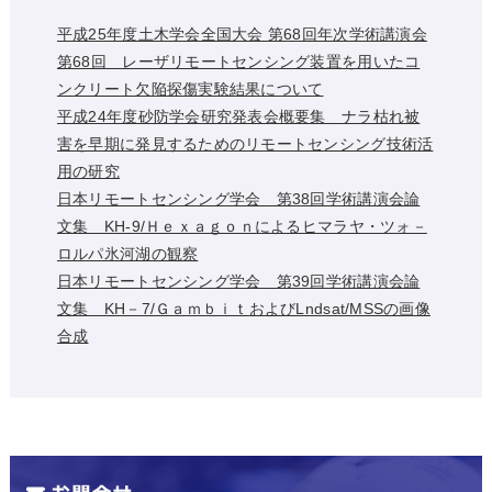
平成25年度土木学会全国大会 第68回年次学術講演会
第68回 レーザリモートセンシング装置を用いたコ
ンクリート欠陥探傷実験結果について
平成24年度砂防学会研究発表会概要集 ナラ枯れ被
害を早期に発見するためのリモートセンシング技術活
用の研究
日本リモートセンシング学会 第38回学術講演会論
文集 KH-9/Ｈｅｘａｇｏｎによるヒマラヤ・ツォ－
ロルパ氷河湖の観察
日本リモートセンシング学会 第39回学術講演会論
文集 KH－7/ＧａｍｂｉｔおよびLndsat/MSSの画像
合成