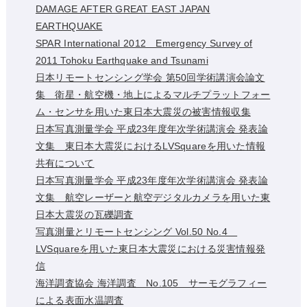
DAMAGE AFTER GREAT EAST JAPAN
EARTHQUAKE
SPAR International 2012 Emergency Survey of
2011 Tohoku Earthquake and Tsunami
日本リモートセンシング学会 第50回学術講演会論文
集 衛星・航空機・地上によるマルチプラットフォー
ム・センサを用いた東日本大震災の被害情報収集
日本写真測量学会 平成23年度年次学術講演会 発表論
文集 東日本大震災におけるLVSquareを用いた情報
共有について
日本写真測量学会 平成23年度年次学術講演会 発表論
文集 航空レーザーと航空デジタルカメラを用いた東
日本大震災の瓦礫調査
写真測量とリモートセンシング Vol.50 No.4
LVSquareを用いた東日本大震災における災害情報発
信
海洋調査協会 海洋調査 No.105 サーモグラフィー
による表面水温調査