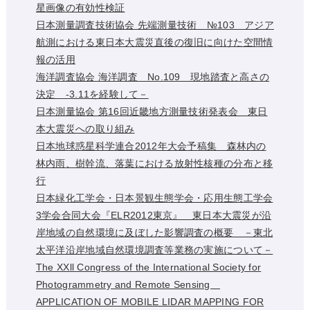
星画像の有効性検証
日本測量調査技術協会 先端測量技術 №103 アジア
航測における東日本大震災直後の復旧に向けた空間情
報の活用
海洋調査協会 海洋調査 No.109 現地踏査と高さの
決定 -3.11を経験して－
日本測量協会 第16回近畿地方測量技術発表会 東日
本大震災への取り組み
日本地球惑星科学連合2012年大会予稿集 森林内の
林内雨、樹幹流、落葉における放射性核種の分布と移
行
日本緑化工学会・日本景観生態学会・応用生態工学会
3学会合同大会『ELR2012東京』 東日本大震災が沿
岸地域の自然環境に及ぼした影響調査の概要 －東北
太平洋沿岸地域自然環境調査等業務の実施について－
The XXll Congress of the International Society for
Photogrammetry and Remote Sensing
APPLICATION OF MOBILE LIDAR MAPPING FOR