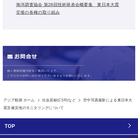
海洋調査協会 第28回技術発表会概要集 東日本大震
災後の各種の取り組み
アジア航測 ホーム
社会貢献(CSR)など
空中写真撮影による東日本大
震災被災地のモニタリングについて
TOP