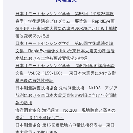
日本リモートセンシング学会 第56回（平成26年度
春季）学術講演会プログラム 要旨集 RapidEye画
像を用いた東日本大震災の津波浸水域における土地被
覆改変状況の把握
日本リモートセンシング学会 第56回学術講演会論
文集 RapidEye画像を用いた東日本大震災の津波浸
水域における土地被覆改変状況の把握
日本リモートセンシング学会 第52回学術講演会論
文集 Vol.52（159-160） 東日本大震災における衛
星画像の有効性検証
日本測量調査技術協会 先端測量技術 №103 アジア
航測における東日本大震災直後の復旧に向けた空間情
報の活用
海洋調査協会 海洋調査 No.109 現地踏査と高さの
決定 -3.11を経験して－
日本測量協会 第16回近畿地方測量技術発表会 東日
本大震災への取り組み