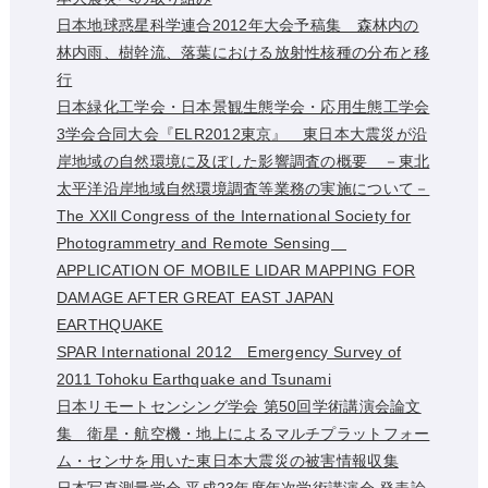
日本地球惑星科学連合2012年大会予稿集 森林内の
林内雨、樹幹流、落葉における放射性核種の分布と移
行
日本緑化工学会・日本景観生態学会・応用生態工学会
3学会合同大会『ELR2012東京』 東日本大震災が沿
岸地域の自然環境に及ぼした影響調査の概要 －東北
太平洋沿岸地域自然環境調査等業務の実施について－
The XXll Congress of the International Society for
Photogrammetry and Remote Sensing
APPLICATION OF MOBILE LIDAR MAPPING FOR
DAMAGE AFTER GREAT EAST JAPAN
EARTHQUAKE
SPAR International 2012 Emergency Survey of
2011 Tohoku Earthquake and Tsunami
日本リモートセンシング学会 第50回学術講演会論文
集 衛星・航空機・地上によるマルチプラットフォー
ム・センサを用いた東日本大震災の被害情報収集
日本写真測量学会 平成23年度年次学術講演会 発表論