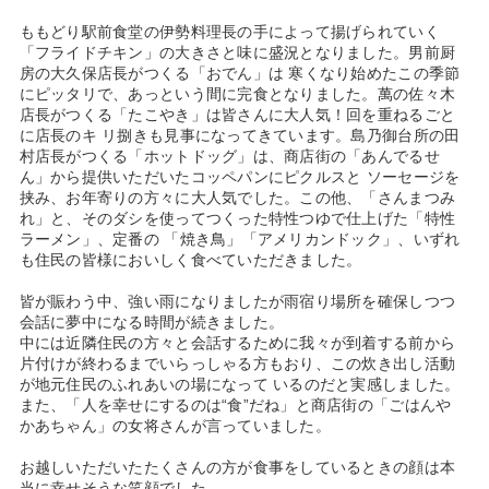
ももどり駅前食堂の伊勢料理長の手によって揚げられていく
「フライドチキン」の大きさと味に盛況となりました。男前厨
房の大久保店長がつくる「おでん」は 寒くなり始めたこの季節
にピッタリで、あっという間に完食となりました。萬の佐々木
店長がつくる「たこやき」は皆さんに大人気！回を重ねるごと
に店長のキ リ捌きも見事になってきています。島乃御台所の田
村店長がつくる「ホットドッグ」は、商店街の「あんでるせ
ん」から提供いただいたコッペパンにピクルスと ソーセージを
挟み、お年寄りの方々に大人気でした。この他、「さんまつみ
れ」と、そのダシを使ってつくった特性つゆで仕上げた「特性
ラーメン」、定番の 「焼き鳥」「アメリカンドック」、いずれ
も住民の皆様においしく食べていただきました。
皆が賑わう中、強い雨になりましたが雨宿り場所を確保しつつ
会話に夢中になる時間が続きました。
中には近隣住民の方々と会話するために我々が到着する前から
片付けが終わるまでいらっしゃる方もおり、この炊き出し活動
が地元住民のふれあいの場になって いるのだと実感しました。
また、「人を幸せにするのは“食”だね」と商店街の「ごはんや
かあちゃん」の女将さんが言っていました。
お越しいただいたたくさんの方が食事をしているときの顔は本
当に幸せそうな笑顔でした。