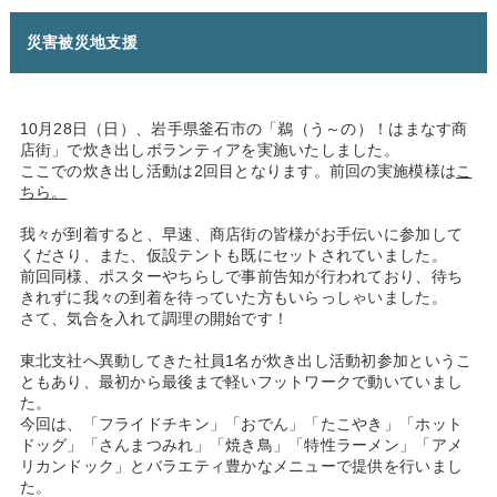
災害被災地支援
10月28日（日）、岩手県釜石市の「鵜（う～の）！はまなす商
店街」で炊き出しボランティアを実施いたしました。
ここでの炊き出し活動は2回目となります。前回の実施模様は
こ
ちら。
我々が到着すると、早速、商店街の皆様がお手伝いに参加して
くださり、また、仮設テントも既にセットされていました。
前回同様、ポスターやちらしで事前告知が行われており、待ち
きれずに我々の到着を待っていた方もいらっしゃいました。
さて、気合を入れて調理の開始です！
東北支社へ異動してきた社員1名が炊き出し活動初参加というこ
ともあり、最初から最後まで軽いフットワークで動いていまし
た。
今回は、「フライドチキン」「おでん」「たこやき」「ホット
ドッグ」「さんまつみれ」「焼き鳥」「特性ラーメン」「アメ
リカンドック」とバラエティ豊かなメニューで提供を行いまし
た。