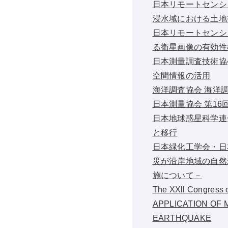
日本リモートセンシン
浸水域における土地
日本リモートセンシン
る衛星画像の有効性
日本測量調査技術協
空間情報の活用
海洋調査協会 海洋調
日本測量協会 第1
日本地球惑星科学連
と移行
日本緑化工学会・日
災が沿岸地域の自然
施について－
The XXll Congress 
APPLICATION OF 
EARTHQUAKE