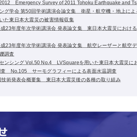
 2012 Emergency Survey of 2011 Tohoku Earthquake and T
ング学会 第50回学術講演会論文集 衛星・航空機・地上に
いた東日本大震災の被害情報収集
成23年度年次学術講演会 発表論文集 東日本大震災におけるLV
平成23年度年次学術講演会 発表論文集 航空レーザーと航空
礫調査
シング Vol.50 No.4 LVSquareを用いた東日本大震
査 No.105 サーモグラフィーによる表面水温調査
8回技術発表会概要集 東日本大震災後の各種の取り組み