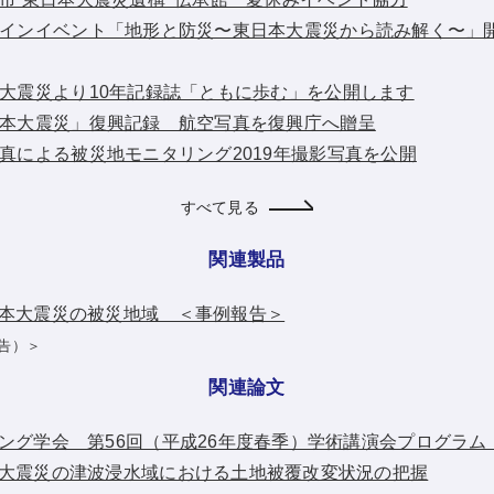
：オンラインイベント「地形と防災〜東日本大震災から読み解く〜
：東日本大震災より10年記録誌「ともに歩む」を公開します
：「東日本大震災」復興記録 航空写真を復興庁へ贈呈
空中写真による被災地モニタリング2019年撮影写真を公開
すべて見る
関連製品
本大震災の被災地域 ＜事例報告＞
告）＞
関連論文
グ学会 第56回（平成26年度春季）学術講演会プログラム 要
大震災の津波浸水域における土地被覆改変状況の把握