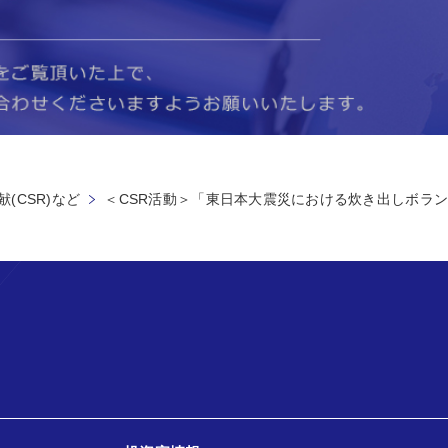
(CSR)など
＜CSR活動＞「東日本大震災における炊き出しボラ