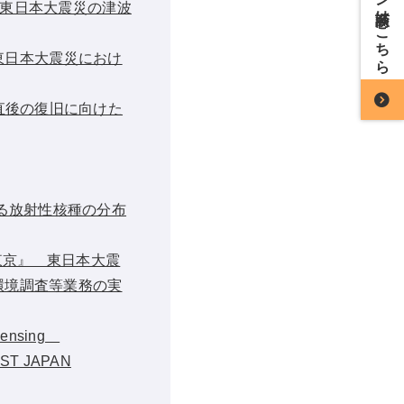
た東日本大震災の津波
 東日本大震災におけ
直後の復旧に向けた
る放射性核種の分布
東京』 東日本大震
環境調査等業務の実
e Sensing
AST JAPAN