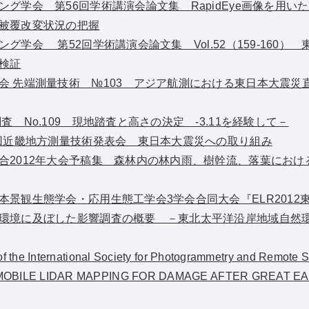
グ学会 第56回学術講演会論文集 RapidEye画像を用い
被覆改変状況の把握
グ学会 第52回学術講演会論文集 Vol.52（159-160）
検証
会 先端測量技術 №103 アジア航測における東日本大震災
査 No.109 現地踏査と高さの決定 -3.11を経験して－
6回近畿地方測量技術発表会 東日本大震災への取り組み
合2012年大会予稿集 森林内の林内雨、樹幹流、落葉におけ
本景観生態学会・応用生態工学会3学会合同大会『ELR2012
環境に及ぼした影響調査の概要 －東北太平洋沿岸地域自然
of the International Society for Photogrammetry and Remot
MOBILE LIDAR MAPPING FOR DAMAGE AFTER GREAT E