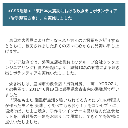
＜CSR活動＞「東日本大震災における炊き出しボランティア
（岩手県宮古市）」を実施しました
東日本大震災により亡くなられた方々のご冥福をお祈りする
とともに、被災されました多くの方々に心からお見舞い申し上
げます。
アジア航測では、盛岡支店社員およびグループ会社タックエ
ンジニアリング社員の発起により、総勢10名の有志による炊き
出しボランティアを実施いたしました。
炊き出しは、盛岡市の飲食店「男前厨房」「萬～YOROZU」
との共催で、2011年6月19日に岩手県宮古市内の避難所で行い
ました。
「現在もまだ 避難所生活を強いられてる方々にプロの料理人
が作ったモノを 美味しく食べてもらおう！」をコンセプトに、
塩焼そば、たまご焼き、手作りウインナーを盛り込んだ昼食セ
ットを、避難所の一角をお借りして用意し、できたてを皆様に
提供いたしました。