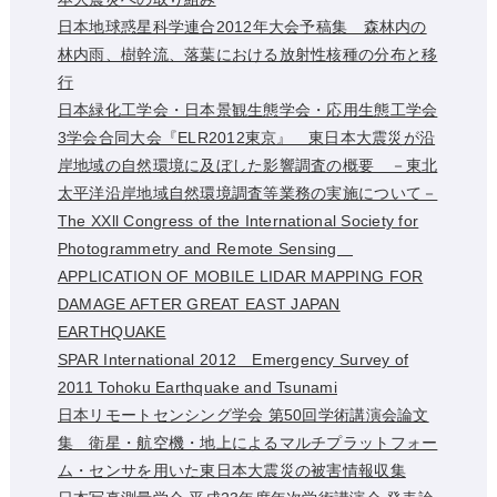
日本地球惑星科学連合2012年大会予稿集 森林内の
林内雨、樹幹流、落葉における放射性核種の分布と移
行
日本緑化工学会・日本景観生態学会・応用生態工学会
3学会合同大会『ELR2012東京』 東日本大震災が沿
岸地域の自然環境に及ぼした影響調査の概要 －東北
太平洋沿岸地域自然環境調査等業務の実施について－
The XXll Congress of the International Society for
Photogrammetry and Remote Sensing
APPLICATION OF MOBILE LIDAR MAPPING FOR
DAMAGE AFTER GREAT EAST JAPAN
EARTHQUAKE
SPAR International 2012 Emergency Survey of
2011 Tohoku Earthquake and Tsunami
日本リモートセンシング学会 第50回学術講演会論文
集 衛星・航空機・地上によるマルチプラットフォー
ム・センサを用いた東日本大震災の被害情報収集