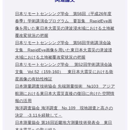
日本リモートセンシング学会 第56回（平成26年度
春季）学術講演会プログラム 要旨集 RapidEye画
像を用いた東日本大震災の津波浸水域における土地被
覆改変状況の把握
日本リモートセンシング学会 第56回学術講演会論
文集 RapidEye画像を用いた東日本大震災の津波浸
水域における土地被覆改変状況の把握
日本リモートセンシング学会 第52回学術講演会論
文集 Vol.52（159-160） 東日本大震災における衛
星画像の有効性検証
日本測量調査技術協会 先端測量技術 №103 アジア
航測における東日本大震災直後の復旧に向けた空間情
報の活用
海洋調査協会 海洋調査 No.109 現地踏査と高さの
決定 -3.11を経験して－
日本測量協会 第16回近畿地方測量技術発表会 東日
本大震災への取り組み