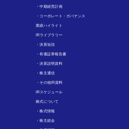
・
中期経営計画
・
コーポレート・ガバナンス
業績ハイライト
IRライブラリー
・
決算短信
・
有価証券報告書
・
決算説明資料
・
株主通信
・
その他IR資料
IRスケジュール
株式について
・
株式情報
・
株主総会