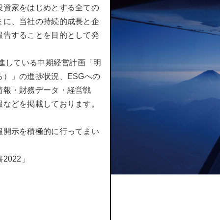
投資家をはじめとする全ての
まに、当社の持続的成長と企
報告することを目的として発
推進している中期経営計画「明
）」の進捗状況、ESGへの
情報・財務データ・経営戦
報などを掲載しております。
報開示を積極的に行ってまい
2022」