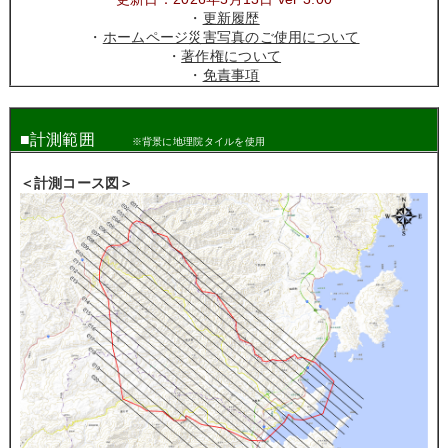
・
更新履歴
・
ホームページ災害写真のご使用について
・
著作権について
・
免責事項
■計測範囲
※背景に地理院タイルを使用
＜計測コース図＞