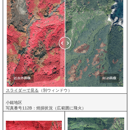
スライダーで見る
（別ウィンドウ）
小鎚地区
写真番号112B：焼損状況（広範囲に飛火）