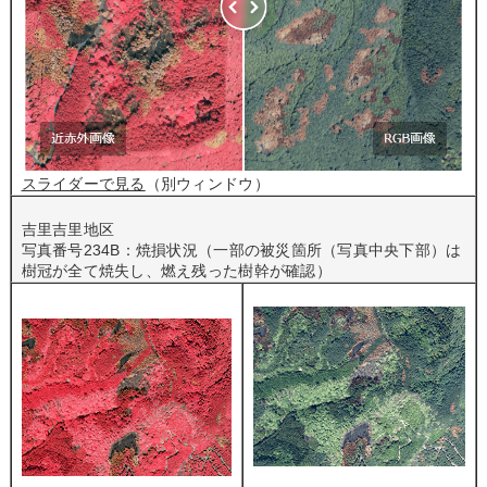
スライダーで見る
（別ウィンドウ）
吉里吉里地区
写真番号234B：焼損状況（一部の被災箇所（写真中央下部）は
樹冠が全て焼失し、燃え残った樹幹が確認）