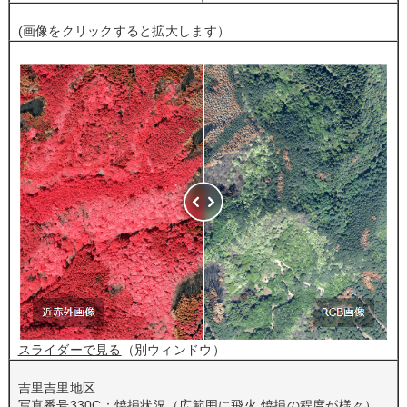
(画像をクリックすると拡大します）
スライダーで見る
（別ウィンドウ）
吉里吉里地区
写真番号330C：焼損状況（広範囲に飛火 焼損の程度が様々）