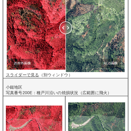
スライダーで見る
（別ウィンドウ）
小鎚地区
写真番号200E：種戸川沿いの焼損状況（広範囲に飛火）