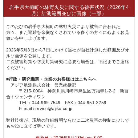
岩手県大槌町の林野火災に関する被害状況（2026年4
月）計測範囲並びに画像（一部）
このたびの岩手県大槌町の林野火災により被害に合われた
方々、また避難を余儀なくされている多くの方々に心よりお見
舞いを申し上げます。
2026年5月3日から7日にかけて当社が自社計測した範囲及びオ
ルソ画像を公開します。
二次被害対策や防災対策研究に必要な場合は、下記までご連絡
ください。
■行政・研究機関・企業のお客様ははこちらへ
アジア航測株式会社 営業統括部
〒215-0004 神奈川県川崎市麻生区万福寺1‐2‐2 新百
合トウェンティワン
TEL：044-969-7549 FAX：044-951-3259
E-mail:service@ajiko.co.jp
弊社技術が、現地の詳細解明ならびに二次災害の抑制に少しで
もお役に立てば幸いです。
更新日：2026年5月13日 ver 3.0
0