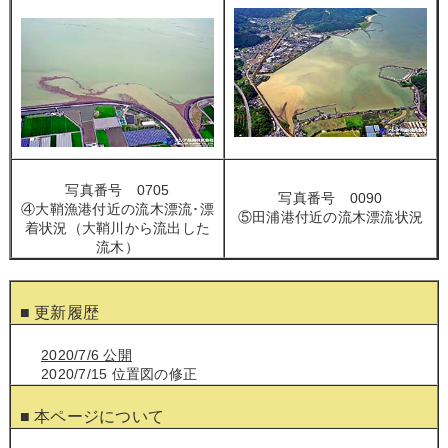
写真番号 0705
写真番号 0090
④大鞘漁港付近の流木漂流･漂
⑤田浦港付近の流木漂流状況
着状況（大鞘川から流出した
流木）
■ 更新履歴
2020/7/6 公開
2020/7/15 位置図の修正
■ 本ページについて