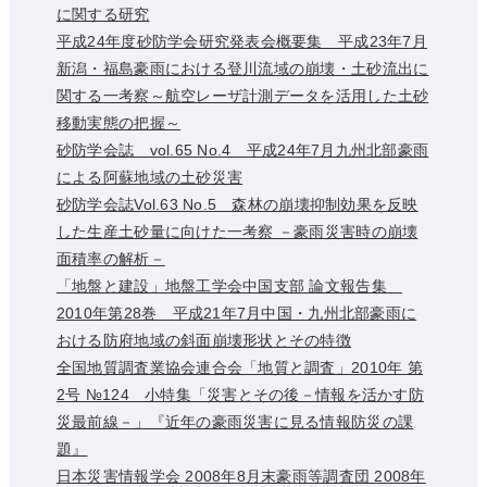
に関する研究
平成24年度砂防学会研究発表会概要集 平成23年7月
新潟・福島豪雨における登川流域の崩壊・土砂流出に
関する一考察～航空レーザ計測データを活用した土砂
移動実態の把握～
砂防学会誌 vol.65 No.4 平成24年7月九州北部豪雨
による阿蘇地域の土砂災害
砂防学会誌Vol.63 No.5 森林の崩壊抑制効果を反映
した生産土砂量に向けた一考察 －豪雨災害時の崩壊
面積率の解析－
「地盤と建設」地盤工学会中国支部 論文報告集
2010年第28巻 平成21年7月中国・九州北部豪雨に
おける防府地域の斜面崩壊形状とその特徴
全国地質調査業協会連合会「地質と調査」2010年 第
2号 №124 小特集「災害とその後－情報を活かす防
災最前線－」『近年の豪雨災害に見る情報防災の課
題』
日本災害情報学会 2008年8月末豪雨等調査団 2008年