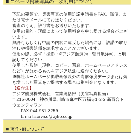
■ 当ページ掲載写真の二次利用について
下記の要領で、災害写真の
使用許諾申請書
をFAX、郵便、ま
たは電子メールにてお送りください。
審査のうえ、許可書をお送りいたします。
使用の目的・形態によって使用料金を申し受ける場合がござ
います。
無許可もしくは申請の内容に違反した場合には、許諾の取り
消しや損害賠償を請求することがございます。
使用の際、必ず「撮影：©アジア航測㈱・朝日航洋㈱」と明
記してください。
使用した形態（現物、コピー、写真、ホームページアドレス
など）が分かるものをアジア航測に送付ください。
※弊社ホームページ掲載画像以外の高解像度データまたは焼
き増しした写真をご提供する場合は別料金となります。
【送付先】
アジア航測株式会社 営業統括部（災害写真担当）
〒215-0004 神奈川県川崎市麻生区万福寺1-2-2 新百合ト
ウェンティワン
FAX:044-951-3259
E-mail:service@ajiko.co.jp
■ 著作権について