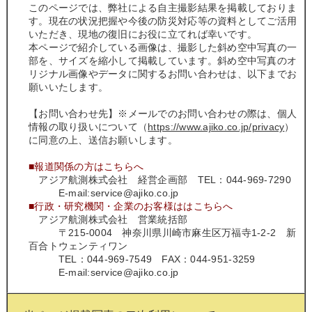
このページでは、弊社による自主撮影結果を掲載しておりま
す。現在の状況把握や今後の防災対応等の資料としてご活用
いただき、現地の復旧にお役に立てれば幸いです。
本ページで紹介している画像は、撮影した斜め空中写真の一
部を、サイズを縮小して掲載しています。斜め空中写真のオ
リジナル画像やデータに関するお問い合わせは、以下までお
願いいたします。
【お問い合わせ先】※メールでのお問い合わせの際は、個人
情報の取り扱いについて（
https://www.ajiko.co.jp/privacy
）
に同意の上、送信お願いします。
■報道関係の方はこちらへ
アジア航測株式会社 経営企画部 TEL：044-969-7290
E-mail:service@ajiko.co.jp
■行政・研究機関・企業のお客様ははこちらへ
アジア航測株式会社 営業統括部
〒215-0004 神奈川県川崎市麻生区万福寺1‐2‐2 新
百合トウェンティワン
TEL：044-969-7549 FAX：044-951-3259
E-mail:service@ajiko.co.jp