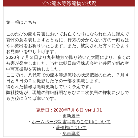
での流木等漂流物の状況
第一報は
こちら
このたびの豪雨災害においてお亡くなりになられた方に謹んで
哀悼の意を表しますとともに、行方の分からない方の一刻もは
やい救出をお祈りいたします。また、被災された方々に心より
お見舞いを申し上げます。
2020年７月３日より九州地方で降り続いた大雨により、多くの
被害が発生しました。当社は朝日航洋株式会社と共同で斜め空
中写真撮影を実施しました。
ここでは、八代海での流木等漂流物の状況把握のため、７月４
日と５日の２回撮影したその一部を掲載します。
得られた情報は随時更新していく予定です。
弊社技術が、現地の詳細解明ならびに二次災害の抑制に少しで
もお役に立てば幸いです。
更新日：2020年7月６日 ver 1.01
・
更新履歴
・
ホームページ災害写真のご使用について
・
著作権について
・
免責事項