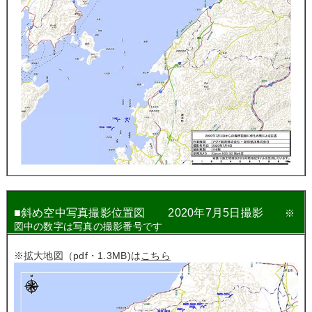
■
斜め空中写真撮影位置図 2020年7月5日撮影
※
図中の数字は写真の撮影番号です
※拡大地図（pdf・1.3MB)は
こちら