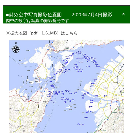
■
斜め空中写真撮影位置図 2020年7月4日撮影
※
図中の数字は写真の撮影番号です
※拡大地図（pdf・1.61MB）は
こちら